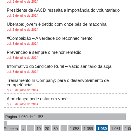
qui, 3 de julho de 2014
Presidente da AACD ressalta a importância do voluntariado
qui, 3 de julho de 2014
Uberaba: jovem é detido com onze pés de maconha
qui, 3 de julho de 2014
#Compaixão – A verdade do reconhecimento
qui, 3 de julho de 2014
Prevenção é sempre o melhor remédio
qui, 3 de julho de 2014
Informativo do Sindicato Rural – Vazio sanitário da soja
qui, 3 de julho de 2014
Treinamento In Company: para o desenvolvimento de
competências
qui, 3 de julho de 2014
A mudança pode estar em você
qui, 3 de julho de 2014
Página 1.060 de 1.153
«
Primeira
«
...
10
20
30
...
1.058
1.059
1.060
1.061
1.0