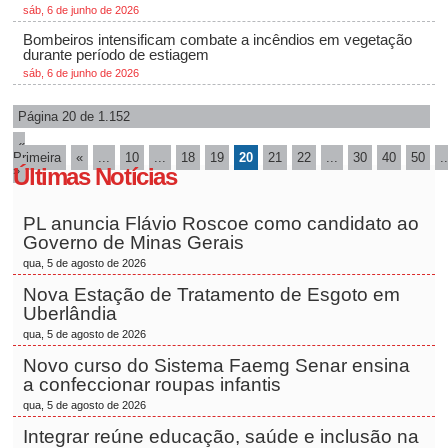
sáb, 6 de junho de 2026
Bombeiros intensificam combate a incêndios em vegetação
durante período de estiagem
sáb, 6 de junho de 2026
Página 20 de 1.152
«
Primeira
«
...
10
...
18
19
20
21
22
...
30
40
50
.
»
Últimas Notícias
PL anuncia Flávio Roscoe como candidato ao
Governo de Minas Gerais
qua, 5 de agosto de 2026
Nova Estação de Tratamento de Esgoto em
Uberlândia
qua, 5 de agosto de 2026
Novo curso do Sistema Faemg Senar ensina
a confeccionar roupas infantis
qua, 5 de agosto de 2026
Integrar reúne educação, saúde e inclusão na