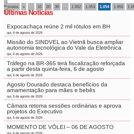
«
Primeira
«
...
10
20
30
...
1.052
1.053
1.054
1.055
1.0
»
Últimas Notícias
Expocachaça reúne 2 mil rótulos em BH
qui, 6 de agosto de 2026
Missão do SINDVEL ao Vietnã busca ampliar
autonomia tecnológica do Vale da Eletrônica
qui, 6 de agosto de 2026
Tráfego na BR-365 terá fiscalização reforçada
a partir desta quinta-feira, 6 de agosto
qui, 6 de agosto de 2026
Agosto Dourado destaca benefícios da
amamentação para mães e bebês
qui, 6 de agosto de 2026
Câmara retoma sessões ordinárias e aprova
projetos do Executivo
qui, 6 de agosto de 2026
MOMENTO DE VÔLEI – 06 DE AGOSTO
qui, 6 de agosto de 2026