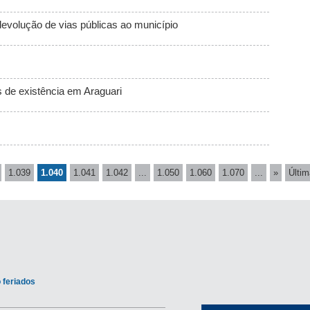
evolução de vias públicas ao município
s de existência em Araguari
1.039
1.040
1.041
1.042
...
1.050
1.060
1.070
...
»
Últim
 feriados