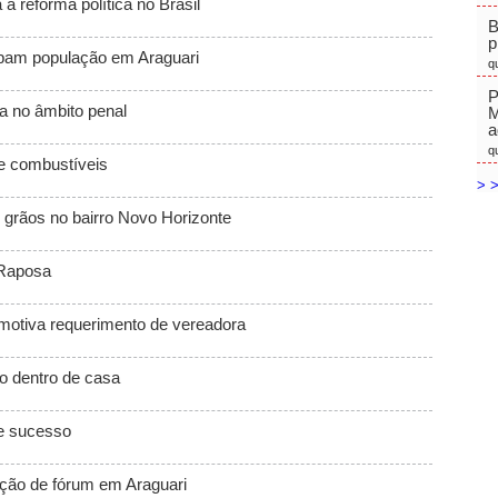
 a reforma política no Brasil
B
p
pam população em Araguari
q
P
ia no âmbito penal
M
a
q
de combustíveis
> >
 grãos no bairro Novo Horizonte
 Raposa
 motiva requerimento de vereadora
to dentro de casa
e sucesso
ção de fórum em Araguari