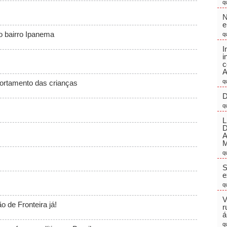
q
N
e
o bairro Ipanema
q
I
i
c
A
q
ortamento das crianças
D
q
L
M
q
S
e
q
V
 de Fronteira já!
r
á
q