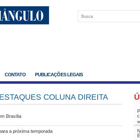
CONTATO
PUBLICAÇÕES LEGAIS
DESTAQUES COLUNA DIREITA
Ú
P
c
em Brasília
q
N
 para a próxima temporada
E