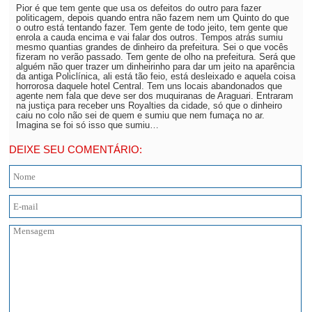
Pior é que tem gente que usa os defeitos do outro para fazer
politicagem, depois quando entra não fazem nem um Quinto do que
o outro está tentando fazer. Tem gente de todo jeito, tem gente que
enrola a cauda encima e vai falar dos outros. Tempos atrás sumiu
mesmo quantias grandes de dinheiro da prefeitura. Sei o que vocês
fizeram no verão passado. Tem gente de olho na prefeitura. Será que
alguém não quer trazer um dinheirinho para dar um jeito na aparência
da antiga Policlínica, ali está tão feio, está desleixado e aquela coisa
horrorosa daquele hotel Central. Tem uns locais abandonados que
agente nem fala que deve ser dos muquiranas de Araguari. Entraram
na justiça para receber uns Royalties da cidade, só que o dinheiro
caiu no colo não sei de quem e sumiu que nem fumaça no ar.
Imagina se foi só isso que sumiu…
DEIXE SEU COMENTÁRIO: