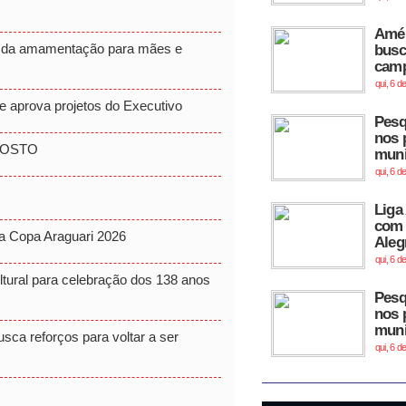
Amér
s da amamentação para mães e
busc
cam
qui, 6 d
 aprova projetos do Executivo
Pesq
nos 
GOSTO
muni
qui, 6 d
Liga
com 
a Copa Araguari 2026
Aleg
qui, 6 d
tural para celebração dos 138 anos
Pesq
nos 
muni
sca reforços para voltar a ser
qui, 6 d