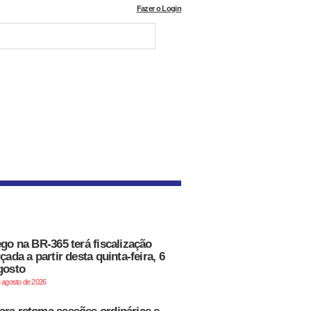
Fazer o Login
ego na BR-365 terá fiscalização
çada a partir desta quinta-feira, 6
gosto
e agosto de 2026