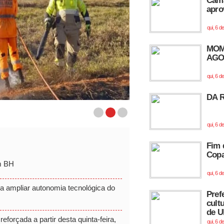
Câma
apro
qui, 6 d
MOM
AGO
qui, 6 d
DA 
qui, 6 d
Fim 
Copa
em BH
qui, 6 d
 ampliar autonomia tecnológica do
Pref
cult
de U
eforçada a partir desta quinta-feira,
qui, 6 d