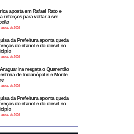
ica aposta em Rafael Rato e
a reforços para voltar a ser
peão
e agosto de 2026
uisa da Prefeitura aponta queda
preços do etanol e do diesel no
cípio
e agosto de 2026
 Araguarina resgata o Quarentão
estreia de Indianópolis e Monte
re
e agosto de 2026
uisa da Prefeitura aponta queda
preços do etanol e do diesel no
cípio
e agosto de 2026