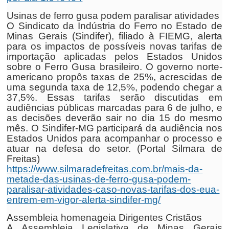
Usinas de ferro gusa podem paralisar atividades
O Sindicato da Indústria do Ferro no Estado de
Minas Gerais (Sindifer), filiado à FIEMG, alerta
para os impactos de possíveis novas tarifas de
importação aplicadas pelos Estados Unidos
sobre o Ferro Gusa brasileiro. O governo norte-
americano propôs taxas de 25%, acrescidas de
uma segunda taxa de 12,5%, podendo chegar a
37,5%. Essas tarifas serão discutidas em
audiências públicas marcadas para 6 de julho, e
as decisões deverão sair no dia 15 do mesmo
mês. O Sindifer-MG participará da audiência nos
Estados Unidos para acompanhar o processo e
atuar na defesa do setor. (Portal Silmara de
Freitas)
https://www.silmaradefreitas.com.br/mais-da-
metade-das-usinas-de-ferro-gusa-podem-
paralisar-atividades-caso-novas-tarifas-dos-eua-
entrem-em-vigor-alerta-sindifer-mg/
Assembleia homenageia Dirigentes Cristãos
A Assembleia Legislativa de Minas Gerais