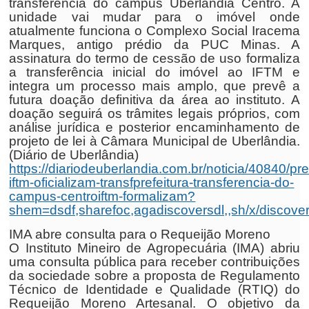
transferência do campus Uberlândia Centro. A
unidade vai mudar para o imóvel onde
atualmente funciona o Complexo Social Iracema
Marques, antigo prédio da PUC Minas. A
assinatura do termo de cessão de uso formaliza
a transferência inicial do imóvel ao IFTM e
integra um processo mais amplo, que prevê a
futura doação definitiva da área ao instituto. A
doação seguirá os trâmites legais próprios, com
análise jurídica e posterior encaminhamento de
projeto de lei à Câmara Municipal de Uberlândia.
(Diário de Uberlândia)
https://diariodeuberlandia.com.br/noticia/40840/pre
iftm-oficializam-transfprefeitura-transferencia-do-
campus-centroiftm-formalizam?
shem=dsdf,sharefoc,agadiscoversdl,,sh/x/discove
IMA abre consulta para o Requeijão Moreno
O Instituto Mineiro de Agropecuária (IMA) abriu
uma consulta pública para receber contribuições
da sociedade sobre a proposta de Regulamento
Técnico de Identidade e Qualidade (RTIQ) do
Requeijão Moreno Artesanal. O objetivo da