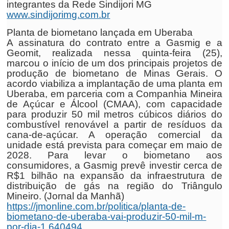
integrantes da Rede Sindijori MG
www.sindijorimg.com.br
Planta de biometano lançada em Uberaba
A assinatura do contrato entre a Gasmig e a
Geomit, realizada nessa quinta-feira (25),
marcou o início de um dos principais projetos de
produção de biometano de Minas Gerais. O
acordo viabiliza a implantação de uma planta em
Uberaba, em parceria com a Companhia Mineira
de Açúcar e Álcool (CMAA), com capacidade
para produzir 50 mil metros cúbicos diários do
combustível renovável a partir de resíduos da
cana-de-açúcar. A operação comercial da
unidade está prevista para começar em maio de
2028. Para levar o biometano aos
consumidores, a Gasmig prevê investir cerca de
R$1 bilhão na expansão da infraestrutura de
distribuição de gás na região do Triângulo
Mineiro. (Jornal da Manhã)
https://jmonline.com.br/politica/planta-de-
biometano-de-uberaba-vai-produzir-50-mil-m-
por-dia-1.640494