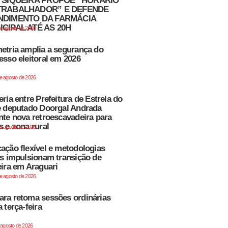
I SIQUEIRA PROPÕE “HORÁRIO
TRABALHADOR” E DEFENDE
NDIMENTO DA FARMÁCIA
CIPAL ATÉ AS 20H
de agosto de 2026
etria amplia a segurança do
esso eleitoral em 2026
de agosto de 2026
eria entre Prefeitura de Estrela do
e deputado Doorgal Andrada
nte nova retroescavadeira para
s e zona rural
de agosto de 2026
ação flexível e metodologias
as impulsionam transição de
eira em Araguari
de agosto de 2026
ra retoma sessões ordinárias
 terça-feira
e agosto de 2026