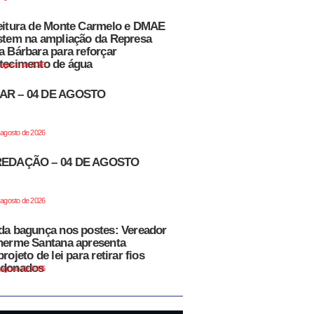
eitura de Monte Carmelo e DMAE
stem na ampliação da Represa
a Bárbara para reforçar
tecimento de água
e agosto de 2026
AR – 04 DE AGOSTO
e agosto de 2026
REDAÇÃO – 04 DE AGOSTO
e agosto de 2026
da bagunça nos postes: Vereador
herme Santana apresenta
rojeto de lei para retirar fios
ndonados
e agosto de 2026