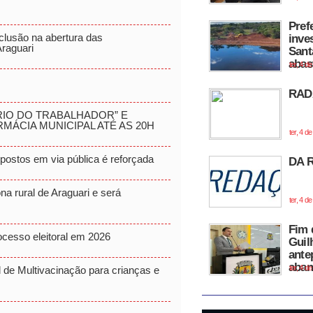
Pref
clusão na abertura das
inve
raguari
Sant
abas
ter, 4 d
RAD
RIO DO TRABALHADOR” E
MÁCIA MUNICIPAL ATÉ AS 20H
ter, 4 d
postos em via pública é reforçada
DA 
a rural de Araguari e será
ter, 4 d
Fim 
ocesso eleitoral em 2026
Guil
antep
aba
ter, 4 d
 de Multivacinação para crianças e