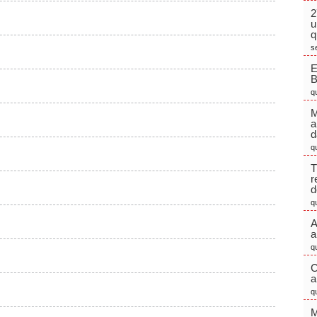
2
u
q
s
E
q
M
a
d
q
T
r
d
q
A
a
q
C
a
q
M