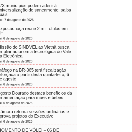
73 municípios podem aderir à
niversalização do saneamento; saiba
uais
ex, 7 de agosto de 2026
xpocachaça reúne 2 mil rótulos em
BH
ui, 6 de agosto de 2026
issão do SINDVEL ao Vietnã busca
mpliar autonomia tecnológica do Vale
a Eletrônica
ui, 6 de agosto de 2026
ráfego na BR-365 terá fiscalização
eforçada a partir desta quinta-feira, 6
e agosto
ui, 6 de agosto de 2026
gosto Dourado destaca benefícios da
mamentação para mães e bebês
ui, 6 de agosto de 2026
âmara retoma sessões ordinárias e
prova projetos do Executivo
ui, 6 de agosto de 2026
OMENTO DE VÔLEI – 06 DE