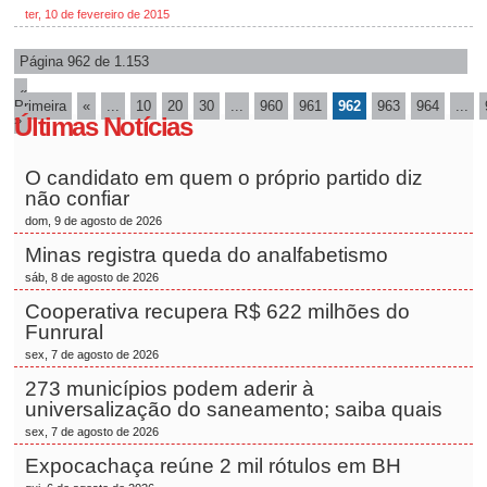
ter, 10 de fevereiro de 2015
Página 962 de 1.153
«
Primeira
«
...
10
20
30
...
960
961
962
963
964
...
»
Últimas Notícias
O candidato em quem o próprio partido diz
não confiar
dom, 9 de agosto de 2026
Minas registra queda do analfabetismo
sáb, 8 de agosto de 2026
Cooperativa recupera R$ 622 milhões do
Funrural
sex, 7 de agosto de 2026
273 municípios podem aderir à
universalização do saneamento; saiba quais
sex, 7 de agosto de 2026
Expocachaça reúne 2 mil rótulos em BH