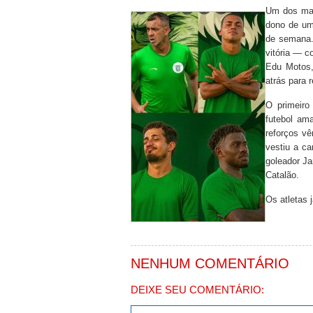
Um dos mai
dono de uma
de semana.
vitória — c
Edu Motos,
atrás para r
O primeiro
futebol ama
reforços vê
vestiu a c
goleador J
Catalão.
Os atletas 
NENHUM COMENTÁRIO
DEIXE SEU COMENTÁRIO: