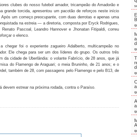
q
ores clubes do nosso futebol amador, tricampeão do Amadorão e
s
 grande torcida, apresentou um pacotão de reforços neste início
E
 Após um começo preocupante, com duas derrotas e apenas uma
onquistada na estreia — a diretoria, composta por Eryck Rodrigues,
q
 Renato Pascoal, Leandro Hannover e Jhonatan Fitipaldi, correu
M
eforçar o elenco.
a
d
 a chegar foi o experiente zagueiro Adalberto, multicampeão no
q
dor. Ele chega para ser um dos líderes do grupo. Os outros três
T
m da cidade de Uberlândia: o volante Fabrício, de 28 anos, que já
r
amisa do Flamengo de Araguari; o meia Bruninho, de 21 anos; e o
d
ardel, também de 28, com passagens pelo Flamengo e pelo B13, de
q
C
a
já devem estrear na próxima rodada, contra o Paraíso.
q
A
a
q
M
q