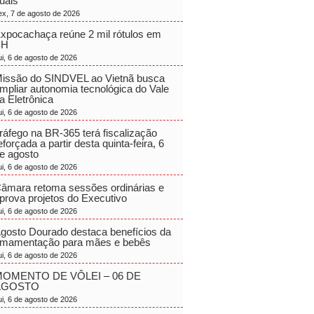
uais
ex, 7 de agosto de 2026
xpocachaça reúne 2 mil rótulos em
BH
ui, 6 de agosto de 2026
issão do SINDVEL ao Vietnã busca
mpliar autonomia tecnológica do Vale
a Eletrônica
ui, 6 de agosto de 2026
ráfego na BR-365 terá fiscalização
eforçada a partir desta quinta-feira, 6
e agosto
ui, 6 de agosto de 2026
âmara retoma sessões ordinárias e
prova projetos do Executivo
ui, 6 de agosto de 2026
gosto Dourado destaca benefícios da
mamentação para mães e bebês
ui, 6 de agosto de 2026
OMENTO DE VÔLEI – 06 DE
AGOSTO
ui, 6 de agosto de 2026