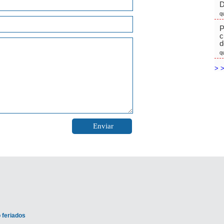
D
q
P
c
d
q
> >
 feriados