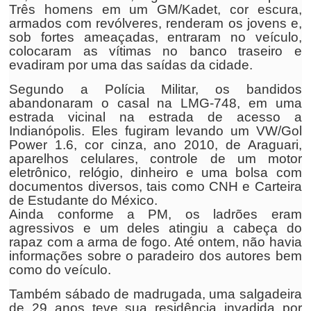
Três homens em um GM/Kadet, cor escura,
armados com revólveres, renderam os jovens e,
sob fortes ameaçadas, entraram no veículo,
colocaram as vítimas no banco traseiro e
evadiram por uma das saídas da cidade.
Segundo a Polícia Militar, os bandidos
abandonaram o casal na LMG-748, em uma
estrada vicinal na estrada de acesso a
Indianópolis. Eles fugiram levando um VW/Gol
Power 1.6, cor cinza, ano 2010, de Araguari,
aparelhos celulares, controle de um motor
eletrônico, relógio, dinheiro e uma bolsa com
documentos diversos, tais como CNH e Carteira
de Estudante do México.
Ainda conforme a PM, os ladrões eram
agressivos e um deles atingiu a cabeça do
rapaz com a arma de fogo. Até ontem, não havia
informações sobre o paradeiro dos autores bem
como do veículo.
Também sábado de madrugada, uma salgadeira
de 29 anos teve sua residência invadida por