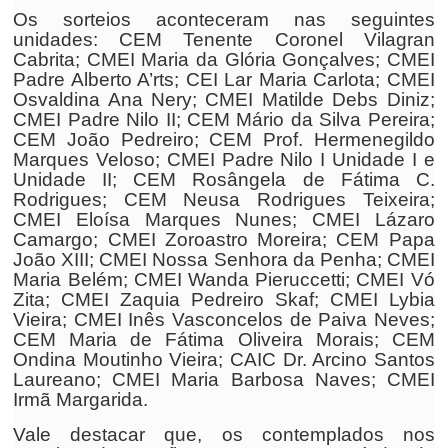
Os sorteios aconteceram nas seguintes
unidades: CEM Tenente Coronel Vilagran
Cabrita; CMEI Maria da Glória Gonçalves; CMEI
Padre Alberto A’rts; CEI Lar Maria Carlota; CMEI
Osvaldina Ana Nery; CMEI Matilde Debs Diniz;
CMEI Padre Nilo II; CEM Mário da Silva Pereira;
CEM João Pedreiro; CEM Prof. Hermenegildo
Marques Veloso; CMEI Padre Nilo I Unidade I e
Unidade II; CEM Rosângela de Fátima C.
Rodrigues; CEM Neusa Rodrigues Teixeira;
CMEI Eloísa Marques Nunes; CMEI Lázaro
Camargo; CMEI Zoroastro Moreira; CEM Papa
João XIII; CMEI Nossa Senhora da Penha; CMEI
Maria Belém; CMEI Wanda Pieruccetti; CMEI Vó
Zita; CMEI Zaquia Pedreiro Skaf; CMEI Lybia
Vieira; CMEI Inês Vasconcelos de Paiva Neves;
CEM Maria de Fátima Oliveira Morais; CEM
Ondina Moutinho Vieira; CAIC Dr. Arcino Santos
Laureano; CMEI Maria Barbosa Naves; CMEI
Irmã Margarida.
Vale destacar que, os contemplados nos