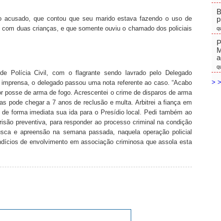
B
o acusado, que contou que seu marido estava fazendo o uso de
p
o com duas crianças, e que somente ouviu o chamado dos policiais
q
P
M
a
q
e Polícia Civil, com o flagrante sendo lavrado pelo Delegado
> >
imprensa, o delegado passou uma nota referente ao caso. “Acabo
por posse de arma de fogo. Acrescentei o crime de disparos de arma
 pode chegar a 7 anos de reclusão e multa. Arbitrei a fiança em
u de forma imediata sua ida para o Presídio local. Pedi também ao
risão preventiva, para responder ao processo criminal na condição
busca e apreensão na semana passada, naquela operação policial
s indícios de envolvimento em associação criminosa que assola esta