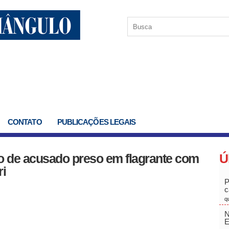
CONTATO
PUBLICAÇÕES LEGAIS
isão de acusado preso em flagrante com
Ú
i
P
c
q
N
E