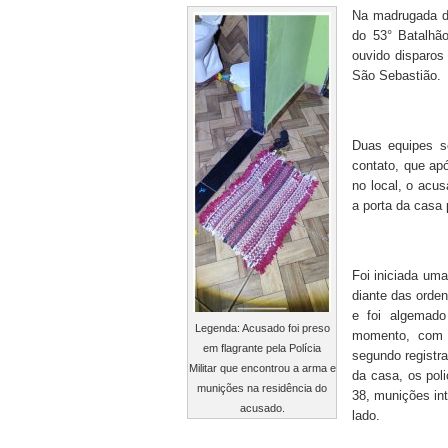
Na madrugada de
do 53° Batalhão
ouvido disparos
São Sebastião.
Duas equipes se
contato, que apó
no local, o acus
a porta da casa 
Foi iniciada um
diante das orden
e foi algemado
Legenda: Acusado foi preso
momento, com a
em flagrante pela Polícia
segundo registr
Militar que encontrou a arma e
da casa, os pol
munições na residência do
38, munições int
acusado.
lado.