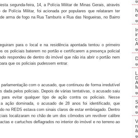
q
sta segunda-feira, 14, a Polícia Militar de Minas Gerais, através
N
 de Polícia Militar, foi acionada por populares que relataram ter
e
 de arma de fogo na Rua Tamburis e Rua das Nogueiras, no Bairro
q
I
i
c
A
guiram para o local e na residência apontada tentou o primeiro
q
s os policiais baterem no portão e certificarem a presença policial
ado respondeu de dentro do imóvel que não iria abrir o portão nem
D
para que os policiais pudessem entrar.
q
L
a parlamentação com o acusado, que continuou de forma irredutível
M
s dada pelos policiais. Depois de várias tentativas, o acusado saiu
q
 para evitar qualquer tipo de ação contra os policiais. Nesse
S
 ação dominada, o acusado de 28 anos foi identificado, que
e
ado no REDS estava com sinais claros de estar embriagado. Dentro
q
iciais localizaram no chão de um dos cômodos um revólver calibre
V
actas e cartuchos deflagrados no interior do imóvel e no terreno ao
r
á
q