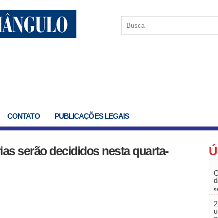
CONTATO
PUBLICAÇÕES LEGAIS
rias serão decididos nesta quarta-
Ú
C
d
s
2
u