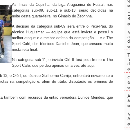
q
As finais da Copinha, da Liga Araguarina de Futsal, nas
s
categorias sub-09, sub-11 e sub-13, serão decididas na
E
noite desta quarta-feira, no Ginásio do Zebrinha.
q
A decisão da categoria sub-09 será entre o Pica-Pau, do
técnico Huguismar — equipe que está invicta e possui o
M
a
melhor ataque e a melhor defesa da competição — e o The
d
Sport Café, dos técnicos Daniel e Jean, que cresceu muito
q
nesta reta final.
T
r
Na categoria sub-11, o invicto Olé II terá pela frente o The
d
Sport Café, que perdeu apenas uma vez até aqui.
q
ub-13, o Olé I, do técnico Guilherme Carrijo, enfrentará novamente o
C
ictas na competição e, além do título, disputarão os prêmios de
a
q
A
ta também com recursos da então vereadora Eunice Mendes, que
a
q
M
q