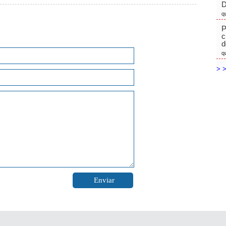
D
q
P
c
d
q
> >