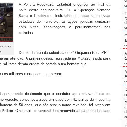
d
A Polícia Rodoviária Estadual encerrou, ao final da
q
noite desta segunda-feira, 21, a Operação Semana
T
Santa e Tiradentes. Realizadas em todas as rodovias
r
estaduais do município, as ações policiais contaram
d
com blitze, fiscalizações e patrulhamentos nas
q
estradas.
C
a
q
apreensão
o
Dentro da área de cobertura do 2º Grupamento da PRE,
A
a
aram atenção. A primeira delas, registrada na MG-223, saída para
q
 Os militares deram ordem de parada a um homem que
M
u os militares e arrancou com o carro.
q
D
rdagem, sendo destacado que o condutor apresentava sinais de
q
 no veículo, sendo localizado um saco com 41 barras de maconha
P
O homem de 50 anos, que não teve o nome revelado, foi preso em
c
 Polícia. O veículo foi apreendido e removido ao pátio credenciado
d
q
F