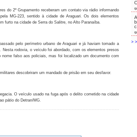
C
q
ares do 2º Grupamento receberam um contato via rádio informando
pela MG-223, sentido à cidade de Araguari. Os dois elementos
A
b
furto na cidade de Serra do Salitre, no Alto Paranaíba.
c
q
> >
passado pelo perímetro urbano de Araguari e já haviam tomado a
 Nesta rodovia, o veículo foi abordado, com os elementos presos
o nome falso aos policiais, mas foi localizado um documento com
 militares descobriram um mandado de prisão em seu desfavor.
egacia. O veículo usado na fuga após o delito cometido na cidade
 ao pátio do Detran/MG.