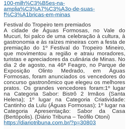
100-milh%C3%B5es-na-
amplia%C3%A7%C3%A3o-de-suas-
f%C3%A1bricas-em-minas
Festival do Tropeiro tem premiados
A cidade de Águas Formosas, no Vale do
Mucuri, foi palco de uma celebração à cultura, à
gastronomia e às raízes mineiras com a festa de
premiação do 1º Festival do Tropeiro Mineiro,
que movimentou a região e atraiu moradores,
turistas e apreciadores da culinária de Minas. No
dia 2 de agosto, na 46ª Feagro, no Parque de
Exposição Olinto Medrado, em Águas
Formosas, foram anunciados os vencedores do
concurso gastronômico que elegeu os melhores
pratos. Os grandes vencedores foram:1º lugar
na Categoria Sabor: Bistrô 2 Irmãos (Santa
Helena); 1º lugar na Categoria Criatividade:
Cantinho da Lulu (Águas Formosas); 1º lugar na
Categoria Apresentação: Sabor da Casa
(Bertópolis). (Diário Tribuna – Teófilo Otoni)
https://diariotribuna.com.br/?p=30803