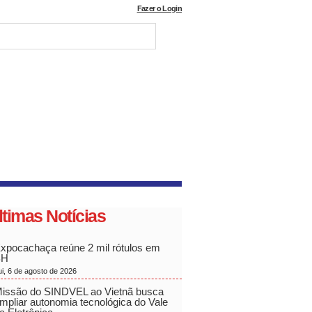
Fazer o Login
ltimas Notícias
xpocachaça reúne 2 mil rótulos em
BH
ui, 6 de agosto de 2026
issão do SINDVEL ao Vietnã busca
mpliar autonomia tecnológica do Vale