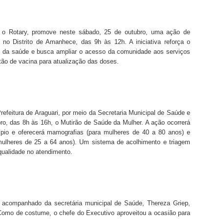
m o Rotary, promove neste sábado, 25 de outubro, uma ação de
 no Distrito de Amanhece, das 9h às 12h. A iniciativa reforça o
da saúde e busca ampliar o acesso da comunidade aos serviços
tão de vacina para atualização das doses.
feitura de Araguari, por meio da Secretaria Municipal de Saúde e
bro, das 8h às 16h, o Mutirão de Saúde da Mulher. A ação ocorrerá
io e oferecerá mamografias (para mulheres de 40 a 80 anos) e
mulheres de 25 a 64 anos). Um sistema de acolhimento e triagem
qualidade no atendimento.
, acompanhado da secretária municipal de Saúde, Thereza Griep,
 Como de costume, o chefe do Executivo aproveitou a ocasião para