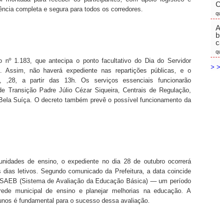
C
ência completa e segura para todos os corredores.
q
A
b
c
q
o nº 1.183, que antecipa o ponto facultativo do Dia do Servidor
> >
o. Assim, não haverá expediente nas repartições públicas, e o
a, ,28, a partir das 13h. Os serviços essenciais funcionarão
de Transição Padre Júlio Cézar Siqueira, Centrais de Regulação,
ela Suíça. O decreto também prevê o possível funcionamento da
nidades de ensino, o expediente no dia 28 de outubro ocorrerá
s dias letivos. Segundo comunicado da Prefeitura, a data coincide
 SAEB (Sistema de Avaliação da Educação Básica) — um período
rede municipal de ensino e planejar melhorias na educação. A
lunos é fundamental para o sucesso dessa avaliação.