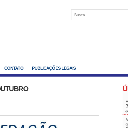
CONTATO
PUBLICAÇÕES LEGAIS
 OUTUBRO
Ú
E
q
M
a