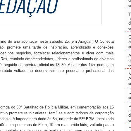
d
q
T
r
d
q
C
a
ino do ano acontece neste sábado, 25, em Araguari. O Conecta
ão, promete uma tarde de inspiração, aprendizado e conexões
q
er nos negócios, fortalecer relacionamentos e viver com mais
A
 Rex, reunindo empreendedoras, líderes e profissionais de diversas
a
0, seguido da abertura oficial às 13h30. A partir das 14h, começam
q
nteúdo voltado ao desenvolvimento pessoal e profissional das
M
q
D
q
P
Corrida do 53º Batalhão de Polícia Militar, em comemoração aos 15
c
tivo promete reunir atletas, famílias e admiradores da corporação
d
dania. A largada será dada às 8h, na sede do 53º BPM, localizada
q
ão com percursos de 5 km, 10 km e a corrida kids, voltada para o
F
foi montada para receber os participantes, com apoio logístico e