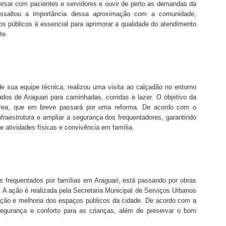
versar com pacientes e servidores e ouvir de perto as demandas da
 ressaltou a importância dessa aproximação com a comunidade,
os públicos é essencial para aprimorar a qualidade do atendimento
te.
 sua equipe técnica, realizou uma visita ao calçadão no entorno
os de Araguari para caminhadas, corridas e lazer. O objetivo da
a área, que em breve passará por uma reforma. De acordo com o
nfraestrutura e ampliar a segurança dos frequentadores, garantindo
 atividades físicas e convivência em família.
 frequentados por famílias em Araguari, está passando por obras
il. A ação é realizada pela Secretaria Municipal de Serviços Urbanos
nção e melhoria dos espaços públicos da cidade. De acordo com a
 segurança e conforto para as crianças, além de preservar o bom