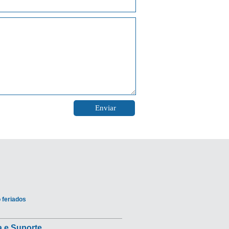
 feriados
 e Suporte