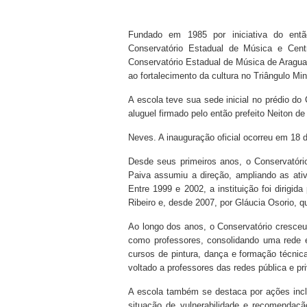
Fundado em 1985 por iniciativa do entã
Conservatório Estadual de Música e Cen
Conservatório Estadual de Música de Aragua
ao fortalecimento da cultura no Triângulo Min
A escola teve sua sede inicial no prédio do
aluguel firmado pelo então prefeito Neiton de
Neves. A inauguração oficial ocorreu em 18 d
Desde seus primeiros anos, o Conservatór
Paiva assumiu a direção, ampliando as ativ
Entre 1999 e 2002, a instituição foi dirigid
Ribeiro e, desde 2007, por Gláucia Osorio, q
Ao longo dos anos, o Conservatório cresce
como professores, consolidando uma rede 
cursos de pintura, dança e formação técni
voltado a professores das redes pública e pr
A escola também se destaca por ações incl
situação de vulnerabilidade e recomendaç