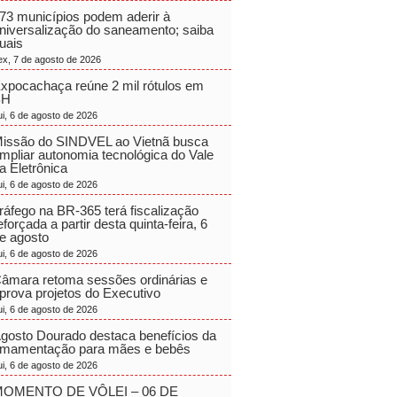
73 municípios podem aderir à
niversalização do saneamento; saiba
uais
ex, 7 de agosto de 2026
xpocachaça reúne 2 mil rótulos em
BH
ui, 6 de agosto de 2026
issão do SINDVEL ao Vietnã busca
mpliar autonomia tecnológica do Vale
a Eletrônica
ui, 6 de agosto de 2026
ráfego na BR-365 terá fiscalização
eforçada a partir desta quinta-feira, 6
e agosto
ui, 6 de agosto de 2026
âmara retoma sessões ordinárias e
prova projetos do Executivo
ui, 6 de agosto de 2026
gosto Dourado destaca benefícios da
mamentação para mães e bebês
ui, 6 de agosto de 2026
OMENTO DE VÔLEI – 06 DE