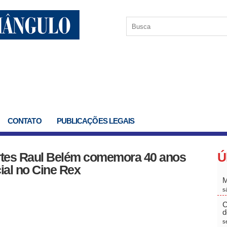
CONTATO
PUBLICAÇÕES LEGAIS
Artes Raul Belém comemora 40 anos
Ú
al no Cine Rex
M
s
C
d
s