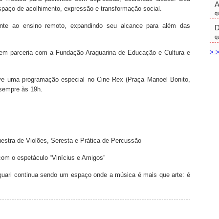
spaço de acolhimento, expressão e transformação social.
q
ente ao ensino remoto, expandindo seu alcance para além das
D
q
> >
, em parceria com a Fundação Araguarina de Educação e Cultura e
move uma programação especial no Cine Rex (Praça Manoel Bonito,
 sempre às 19h.
rquestra de Violões, Seresta e Prática de Percussão
 com o espetáculo “Vinícius e Amigos”
guari continua sendo um espaço onde a música é mais que arte: é