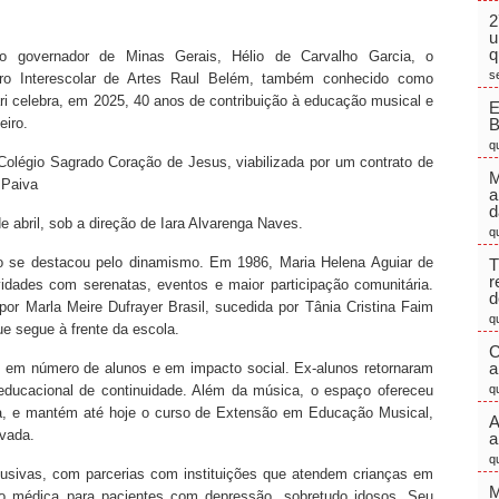
2
u
q
o governador de Minas Gerais, Hélio de Carvalho Garcia, o
s
tro Interescolar de Artes Raul Belém, também conhecido como
ri celebra, em 2025, 40 anos de contribuição à educação musical e
E
eiro.
q
 Colégio Sagrado Coração de Jesus, viabilizada por um contrato de
M
 Paiva
a
d
e abril, sob a direção de Iara Alvarenga Naves.
q
io se destacou pelo dinamismo. Em 1986, Maria Helena Aguiar de
T
r
idades com serenatas, eventos e maior participação comunitária.
d
a por Marla Meire Dufrayer Brasil, sucedida por Tânia Cristina Faim
q
ue segue à frente da escola.
C
a
u em número de alunos e em impacto social. Ex-alunos retornaram
educacional de continuidade. Além da música, o espaço ofereceu
q
ca, e mantém até hoje o curso de Extensão em Educação Musical,
A
ivada.
a
q
usivas, com parcerias com instituições que atendem crianças em
M
ão médica para pacientes com depressão, sobretudo idosos. Seu