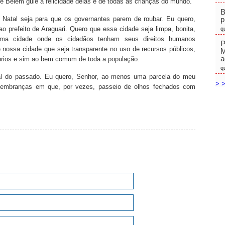
de Belém guie a felicidade delas e de todas as crianças do mundo.
B
 Natal seja para que os governantes parem de roubar. Eu quero,
p
o prefeito de Araguari. Quero que essa cidade seja limpa, bonita,
q
 Uma cidade onde os cidadãos tenham seus direitos humanos
P
e nossa cidade que seja transparente no uso de recursos públicos,
M
a
óprios e sim ao bem comum de toda a população.
q
al do passado. Eu quero, Senhor, ao menos uma parcela do meu
> >
lembranças em que, por vezes, passeio de olhos fechados com