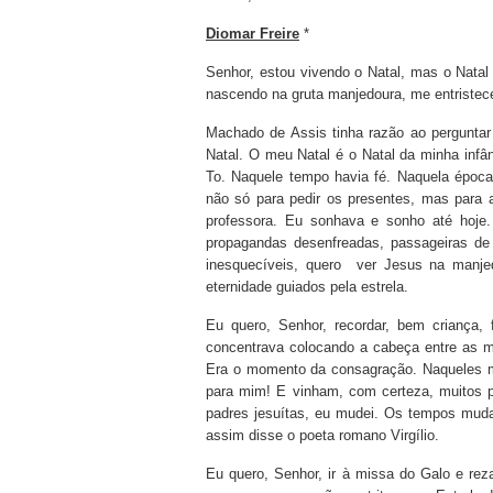
Diomar Freire
*
Senhor, estou vivendo o Natal, mas o Nat
nascendo na gruta manjedoura, me entristece
Machado de Assis tinha razão ao pergunta
Natal. O meu Natal é o Natal da minha infân
To. Naquele tempo havia fé. Naquela époc
não só para pedir os presentes, mas para 
professora. Eu sonhava e sonho até hoje
propagandas desenfreadas, passageiras de 
inesquecíveis, quero ver Jesus na manj
eternidade guiados pela estrela.
Eu quero, Senhor, recordar, bem criança,
concentrava colocando a cabeça entre as mã
Era o momento da consagração. Naqueles m
para mim! E vinham, com certeza, muitos p
padres jesuítas, eu mudei. Os tempos mud
assim disse o poeta romano Virgílio.
Eu quero, Senhor, ir à missa do Galo e re