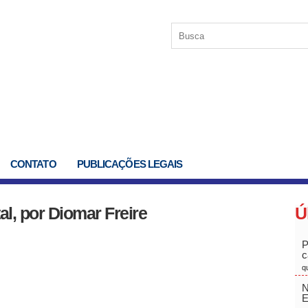
CONTATO
PUBLICAÇÕES LEGAIS
l, por Diomar Freire
Ú
P
c
q
N
E