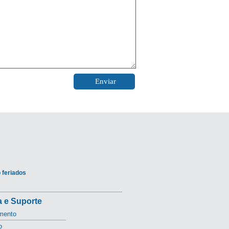
 feriados
 e Suporte
mento
o