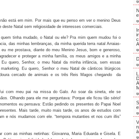
q
N
e
al não está em mim. Por mais que eu penso em ver o menino Deus
q
 deste Natal sem religiosidade de interesses comerciais.
I
i
r quem tinha mudado, o Natal ou ele? Pra mim quem mudou foi o
c
cia, das minhas lembranças, da minha querida terra natal Arraias-
A
a eu me prostava, diante do meu Menino Jesus, bom e generoso,
q
agradecer e proteger a minha família, os meus amigos e a minha
D
. Eu quero, Senhor, o meu Natal da minha infância, sem essas
q
marketing. Eu quero, Senhor o meu Natal de cânticos litúrgicos
L
edoura cercado de animais e os três Reis Magos chegando da
M
 fui com meu pai na missa do Galo. Ao soar da sineta, ele se
q
os. Olhando para ele me perguntava: Porque ele ficou tão sério!
S
omentos eu pensava: Estão pedindo os presentes do Papai Noel
e
resentes. Mais tarde, muito mais tarde, os anos de estudos com
q
am e nós mudamos com ele. “tempora mutanties et nos cum illis”
V
r
á
zar com as minhas netinhas: Giovanna, Maria Eduarda e Gisela. E
q