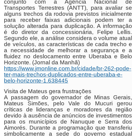
conjunto com a Agência Nacional de
Transportes Terrestres (ANTT), para avaliar se
alguns trechos da rodovia previstos inicialmente
para receber faixas adicionais podem ter a
solução alterada para duplicação. A informação
é do diretor da concessionária, Felipe Lellis.
Segundo ele, a análise considera o volume atual
de veículos, as características de cada trecho e
a necessidade de melhorar a segurança e a
fluidez no deslocamento entre Uberaba e Belo
Horizonte. (Jornal da Manhã)
https://www.jmonline.com.br/cidade/br-262-pode-
ter-mais-trechos-duplicados-entre-uberaba-e-
belo-horizonte-1.638445
Visita de Mateus gera frustrações
A passagem do governador de Minas Gerais,
Mateus Simões, pelo Vale do Mucuri gerou
críticas de lideranças e moradores da região
devido à ausência de anúncios de investimentos
para os municípios de Nanuque e Serra dos
Aimorés. Durante a programação que transferiu
simbolicamente a sede do governo estadual