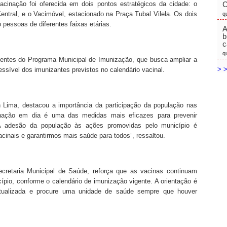
acinação foi oferecida em dois pontos estratégicos da cidade: o
C
entral, e o Vacimóvel, estacionado na Praça Tubal Vilela. Os dois
q
 pessoas de diferentes faixas etárias.
A
b
c
q
nentes do Programa Municipal de Imunização, que busca ampliar a
> >
ssível dos imunizantes previstos no calendário vacinal.
n Lima, destacou a importância da participação da população nas
nação em dia é uma das medidas mais eficazes para prevenir
A adesão da população às ações promovidas pelo município é
cinais e garantirmos mais saúde para todos”, ressaltou.
ecretaria Municipal de Saúde, reforça que as vacinas continuam
ípio, conforme o calendário de imunização vigente. A orientação é
tualizada e procure uma unidade de saúde sempre que houver