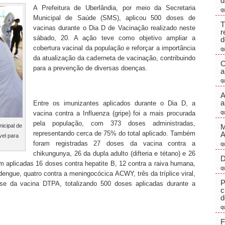
d
A Prefeitura de Uberlândia, por meio da Secretaria
q
Municipal de Saúde (SMS), aplicou 500 doses de
T
vacinas durante o Dia D de Vacinação realizado neste
r
sábado, 20. A ação teve como objetivo ampliar a
d
cobertura vacinal da população e reforçar a importância
q
da atualização da caderneta de vacinação, contribuindo
C
para a prevenção de diversas doenças.
a
q
A
a
Entre os imunizantes aplicados durante o Dia D, a
q
vacina contra a Influenza (gripe) foi a mais procurada
pela população, com 373 doses administradas,
icipal de
M
representando cerca de 75% do total aplicado. Também
el para
foram registradas 27 doses da vacina contra a
q
chikungunya, 26 da dupla adulto (difteria e tétano) e 26
D
am aplicadas 16 doses contra hepatite B, 12 contra a raiva humana,
q
 dengue, quatro contra a meningocócica ACWY, três da tríplice viral,
P
e da vacina DTPA, totalizando 500 doses aplicadas durante a
c
d
q
F