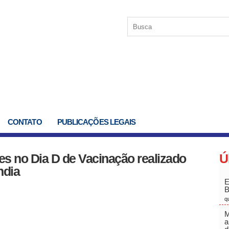
CONTATO
PUBLICAÇÕES LEGAIS
ses no Dia D de Vacinação realizado
Ú
ndia
E
q
M
a