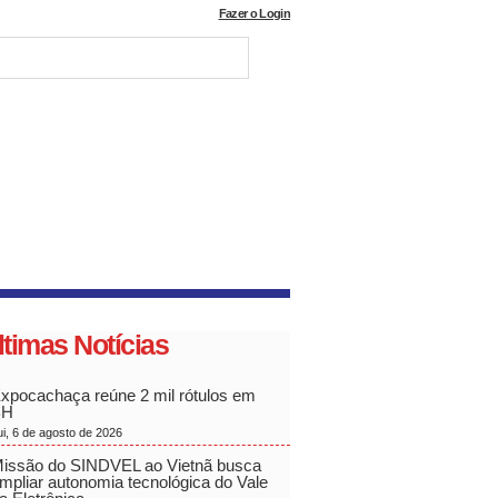
Fazer o Login
ltimas Notícias
xpocachaça reúne 2 mil rótulos em
BH
ui, 6 de agosto de 2026
issão do SINDVEL ao Vietnã busca
mpliar autonomia tecnológica do Vale