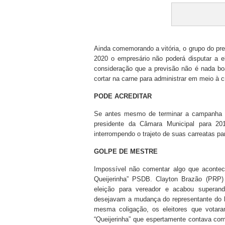
Ainda comemorando a vitória, o grupo do pre
2020 o empresário não poderá disputar a el
consideração que a previsão não é nada boa
cortar na carne para administrar em meio à c
PODE ACREDITAR
Se antes mesmo de terminar a campanha ti
presidente da Câmara Municipal para 20
interrompendo o trajeto de suas carreatas par
GOLPE DE MESTRE
Impossível não comentar algo que aconteceu
Queijerinha” PSDB. Clayton Brazão (PRP)
eleição para vereador e acabou superan
desejavam a mudança do representante do 
mesma coligação, os eleitores que votar
“Queijerinha” que espertamente contava com