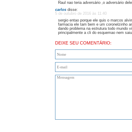
Raul nao teria adversário ,o adversário del
carlos
disse:
5 de outubro de 2016 às 11:40
sergio entao porque ele quis o marcos alv
farmacia ele tam bem e um coronelzinho a
dando problema na estrutura todo mundo viu
principalmente a cli do esquemao nem saiu 
DEIXE SEU COMENTÁRIO: