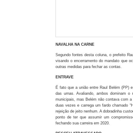
NAVALHA NA CARNE
Segundo fontes desta coluna, o prefeito R
visando o encerramento do mandato que oc
outras medidas para fechar as contas.
ENTRAVE
É fato que a união entre Raul Belém (PP) 
das urnas. Avaliando, ambos dominam o me
municipais, mas Belém não contava com a r
duas vezes e carrega um fardo chamado “Ho
rejeição de jeito nenhum. A dobradinha cust
ponto de ter que assumir um compromiss
fechando sua carreira em 2020.