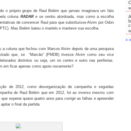
C
q
do o próprio grupo de Raul Belém que jamais imaginava um fato
A
pela coluna
RADAR
e se sentiu atordoada, mas como a escolha
b
ntativas de convencer Raul para que substituísse Alvim por Odon
c
 (PTC). Mas Belém bateu o martelo e manteve sua escolha.
q
> >
ou a coluna que fechou com Marcos Alvim depois de uma pesquisa
ostrado que, se “Marcão” (PMDB) tivesse Alvim como seu vice
eitorados distintos ou seja, um no centro e outro nas periferias.
im em ficar apenas como apoio novamente?
eição de 2012, como desorganização de campanha e seguidas
ampanha de Raul Belém que em 2012, foi ao inverso mesmo com
e esperar quase quatro anos para corrigir as falhas e apreender
pitar o final da partida.