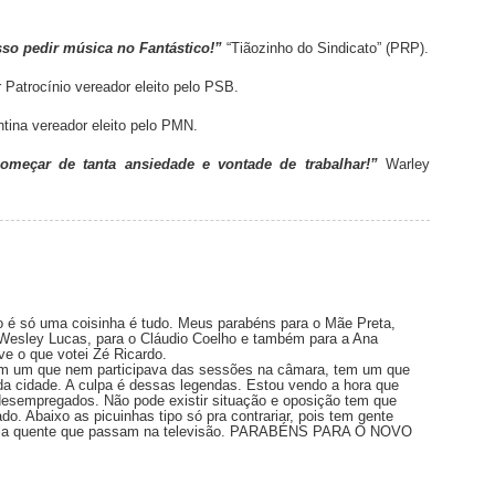
so pedir música no Fantástico!”
“Tiãozinho do Sindicato” (PRP).
 Patrocínio vereador eleito pelo PSB.
tina vereador eleito pelo PMN.
meçar de tanta ansiedade e vontade de trabalhar!”
Warley
o é só uma coisinha é tudo. Meus parabéns para o Mãe Preta,
 Wesley Lucas, para o Cláudio Coelho e também para a Ana
ive o que votei Zé Ricardo.
tem um que nem participava das sessões na câmara, tem um que
 da cidade. A culpa é dessas legendas. Estou vendo a hora que
desempregados. Não pode existir situação e oposição tem que
ado. Abaixo as picuinhas tipo só pra contrariar, pois tem gente
 tela quente que passam na televisão. PARABÉNS PARA O NOVO