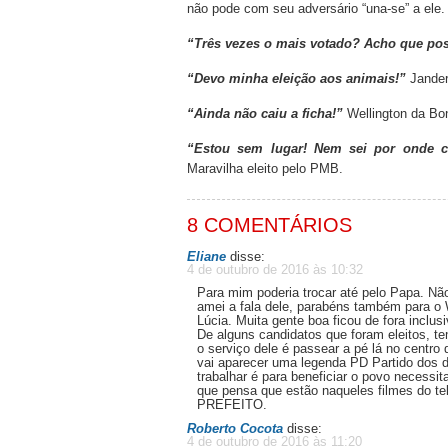
não pode com seu adversário “una-se” a ele.
“Três vezes o mais votado? Acho que pos
“Devo minha eleição aos animais!”
Jander
“Ainda não caiu a ficha!”
Wellington da Bon
“Estou sem lugar! Nem sei por onde co
Maravilha eleito pelo PMB.
8 COMENTÁRIOS
Eliane
disse:
4 de outubro de 2016 às 10:32
Para mim poderia trocar até pelo Papa. Nã
amei a fala dele, parabéns também para o
Lúcia. Muita gente boa ficou de fora inclus
De alguns candidatos que foram eleitos, 
o serviço dele é passear a pé lá no centro
vai aparecer uma legenda PD Partido dos 
trabalhar é para beneficiar o povo necessit
que pensa que estão naqueles filmes do
PREFEITO.
Roberto Cocota
disse:
4 de outubro de 2016 às 11:20