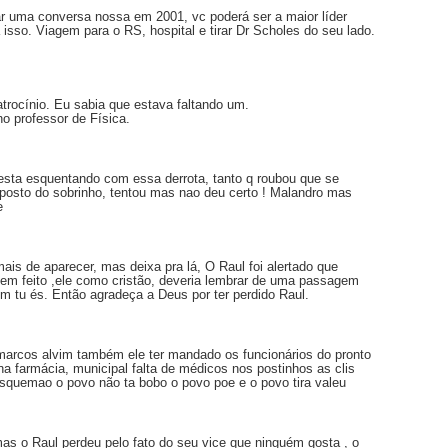
r uma conversa nossa em 2001, vc poderá ser a maior líder
 isso. Viagem para o RS, hospital e tirar Dr Scholes do seu lado.
trocínio. Eu sabia que estava faltando um.
o professor de Física.
esta esquentando com essa derrota, tanto q roubou que se
no posto do sobrinho, tentou mas nao deu certo ! Malandro mas
e
is de aparecer, mas deixa pra lá, O Raul foi alertado que
 bem feito ,ele como cristão, deveria lembrar de uma passagem
m tu és. Então agradeça a Deus por ter perdido Raul.
marcos alvim também ele ter mandado os funcionários do pronto
a farmácia, municipal falta de médicos nos postinhos as clis
 esquemao o povo não ta bobo o povo poe e o povo tira valeu
s o Raul perdeu pelo fato do seu vice que ninguém gosta , o