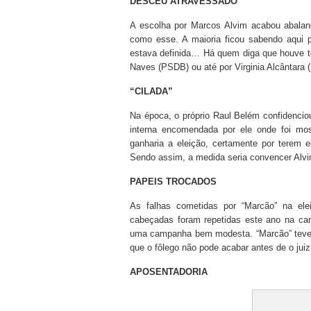
DESCEU ATRAVESSADO
A escolha por Marcos Alvim acabou abalan
como esse. A maioria ficou sabendo aqui 
estava definida… Há quem diga que houve te
Naves (PSDB) ou até por Virginia Alcântara
“CILADA”
Na época, o próprio Raul Belém confidenci
interna encomendada por ele onde foi m
ganharia a eleição, certamente por terem el
Sendo assim, a medida seria convencer Alv
PAPEIS TROCADOS
As falhas cometidas por “Marcão” na el
cabeçadas foram repetidas este ano na c
uma campanha bem modesta. “Marcão” teve qu
que o fôlego não pode acabar antes de o juiz a
APOSENTADORIA