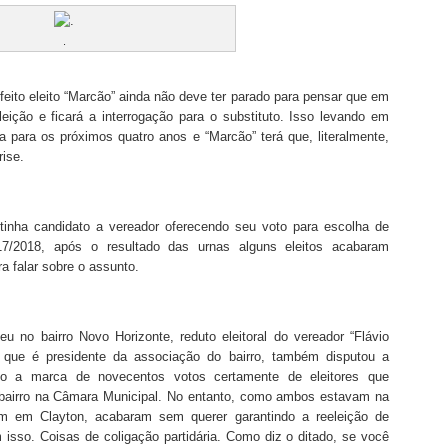
.
feito eleito “Marcão” ainda não deve ter parado para pensar que em
eição e ficará a interrogação para o substituto. Isso levando em
 para os próximos quatro anos e “Marcão” terá que, literalmente,
rise.
nha candidato a vereador oferecendo seu voto para escolha de
17/2018, após o resultado das urnas alguns eleitos acabaram
a falar sobre o assunto.
 no bairro Novo Horizonte, reduto eleitoral do vereador “Flávio
 que é presidente da associação do bairro, também disputou a
do a marca de novecentos votos certamente de eleitores que
bairro na Câmara Municipal. No entanto, como ambos estavam na
am em Clayton, acabaram sem querer garantindo a reeleição de
 isso. Coisas de coligação partidária. Como diz o ditado, se você