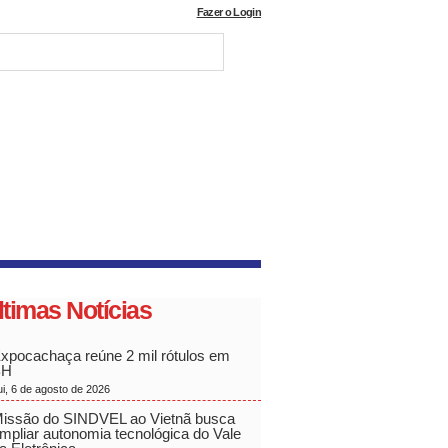
Fazer o Login
ltimas Notícias
xpocachaça reúne 2 mil rótulos em
BH
ui, 6 de agosto de 2026
issão do SINDVEL ao Vietnã busca
mpliar autonomia tecnológica do Vale