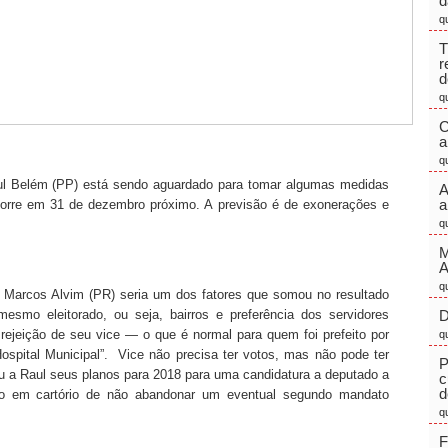
d
q
T
r
d
q
C
a
q
aul Belém (PP) está sendo aguardado para tomar algumas medidas
A
a
orre em 31 de dezembro próximo. A previsão é de exonerações e
q
M
q
e Marcos Alvim (PR) seria um dos fatores que somou no resultado
smo eleitorado, ou seja, bairros e preferência dos servidores
D
ejeição de seu vice — o que é normal para quem foi prefeito por
q
spital Municipal”. Vice não precisa ter votos, mas não pode ter
P
ou a Raul seus planos para 2018 para uma candidatura a deputado a
c
d
o em cartório de não abandonar um eventual segundo mandato
q
F