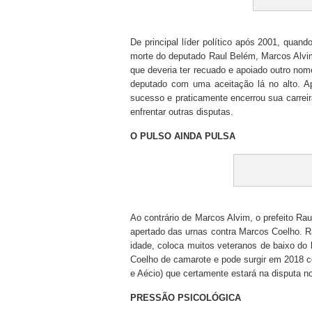
De principal líder político após 2001, quand
morte do deputado Raul Belém, Marcos Alv
que deveria ter recuado e apoiado outro nome
deputado com uma aceitação lá no alto. Ap
sucesso e praticamente encerrou sua carreira
enfrentar outras disputas.
O PULSO AINDA PULSA
Ao contrário de Marcos Alvim, o prefeito Ra
apertado das urnas contra Marcos Coelho. Ra
idade, coloca muitos veteranos de baixo do 
Coelho de camarote e pode surgir em 2018 
e Aécio) que certamente estará na disputa 
PRESSÃO PSICOLÓGICA