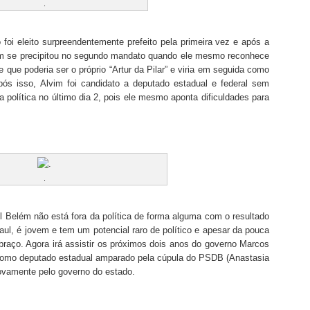
.
o foi eleito surpreendentemente prefeito pela primeira vez e após a
im se precipitou no segundo mandato quando ele mesmo reconhece
 que poderia ser o próprio “Artur da Pilar” e viria em seguida como
ós isso, Alvim foi candidato a deputado estadual e federal sem
 política no último dia 2, pois ele mesmo aponta dificuldades para
.
ul Belém não está fora da política de forma alguma com o resultado
ul, é jovem e tem um potencial raro de político e apesar da pouca
braço. Agora irá assistir os próximos dois anos do governo Marcos
como deputado estadual amparado pela cúpula do PSDB (Anastasia
novamente pelo governo do estado.