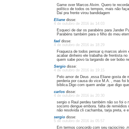
Game over Marcos Alvim. Quero te recorda
político de todos os tempos, mais não faça
Daí pra frente virou bandidagem
Eliane
disse:
4 de outubro de 2016 às 14:03
Esqueci de dar os parabéns para Jander Pa
Parabéns também para o filho do meu etern
fael
disse:
4 de outubro de 2016 às 18:29
Fraqueza de todos pensar q marcos alvim 
acabar dinheiro ele trabalha de frentista 
quem sabe povo ta largando de ser bobo n
Sergio
disse:
4 de outubro de 2016 às 19:15
Pelo amor de Deus ,essa Eliane gosta de ma
perderia por causa do vice M.A. , mas foi
bíblica.Digo com quem andar ,que digo que
carlos
disse:
4 de outubro de 2016 às 20:30
sergio o Raul perdeu também não so foi o 
socorro dengue embora. falta de remédios n
não resolvida cli cachamba, tarja preta, e
sergio
disse:
5 de outubro de 2016 às 05:57
Em termos concordo com seu raciocínio ,ma