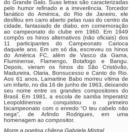
do Grande Galo. Suas letras são caracterizadas
pelo humor refinado e a irreverência. Torcedor
fanático do América, do Rio de Janeiro, ele
desfilou em carro aberto pelas ruas do centro da
cidade, fantasiado de diabo, em comemoração
ao campeonato do clube em 1960. Em 1949
compôs os hinos alternativos (não oficiais) dos
11 participantes do Campeonato Carioca
daquele ano. Em um só dia, escreveu os hinos
do América FC, além de Vasco da Gama,
Fluminense, Flamengo, Botafogo e Bangu.
Depois, vieram os hinos do São Cristóvão,
Madureira, Olaria, Bonsucesso e Canto do Rio.
Aos 61 anos, Lamartine Babo morreu vítima de
um infarto, no dia 16 de junho de 1963, deixando
seu nome entre os grandes compositores do
Brasil. Em 1981, a escola de samba Imperatriz
Leopoldinense conquistou o primeiro
bicampeonato com o enredo “O teu cabelo não
nega”, de Arlindo Rodrigues, em uma
homenagem ao compositor.
Morre a poetisa chilena Gabriela Mistral