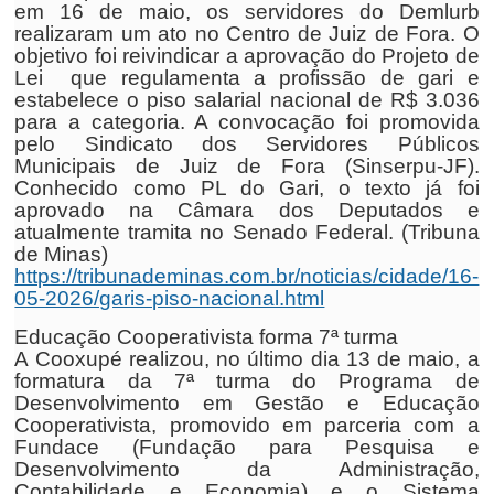
em 16 de maio, os servidores do Demlurb
realizaram um ato no Centro de Juiz de Fora. O
objetivo foi reivindicar a aprovação do Projeto de
Lei que regulamenta a profissão de gari e
estabelece o piso salarial nacional de R$ 3.036
para a categoria. A convocação foi promovida
pelo Sindicato dos Servidores Públicos
Municipais de Juiz de Fora (Sinserpu-JF).
Conhecido como PL do Gari, o texto já foi
aprovado na Câmara dos Deputados e
atualmente tramita no Senado Federal. (Tribuna
de Minas)
https://tribunademinas.com.br/noticias/cidade/16-
05-2026/garis-piso-nacional.html
Educação Cooperativista forma 7ª turma
A Cooxupé realizou, no último dia 13 de maio, a
formatura da 7ª turma do Programa de
Desenvolvimento em Gestão e Educação
Cooperativista, promovido em parceria com a
Fundace (Fundação para Pesquisa e
Desenvolvimento da Administração,
Contabilidade e Economia) e o Sistema