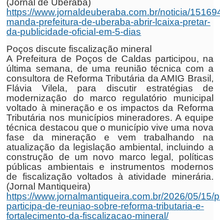
(Jornal de Uberaba)
https://www.jornaldeuberaba.com.br/noticia/151694
manda-prefeitura-de-uberaba-abrir-lcaixa-pretar-
da-publicidade-oficial-em-5-dias
Poços discute fiscalização mineral
A Prefeitura de Poços de Caldas participou, na
última semana, de uma reunião técnica com a
consultora de Reforma Tributária da AMIG Brasil,
Flávia Vilela, para discutir estratégias de
modernização do marco regulatório municipal
voltado à mineração e os impactos da Reforma
Tributária nos municípios mineradores. A equipe
técnica destacou que o município vive uma nova
fase da mineração e vem trabalhando na
atualização da legislação ambiental, incluindo a
construção de um novo marco legal, políticas
públicas ambientais e instrumentos modernos
de fiscalização voltados à atividade minerária.
(Jornal Mantiqueira)
https://www.jornalmantiqueira.com.br/2026/05/15/pr
participa-de-reuniao-sobre-reforma-tributaria-e-
fortalecimento-da-fiscalizacao-mineral/