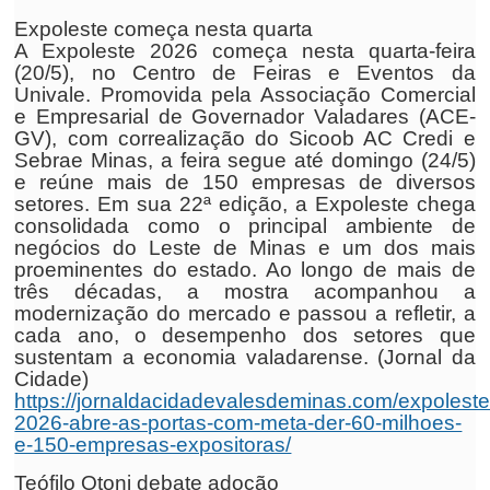
Expoleste começa nesta quarta
A Expoleste 2026 começa nesta quarta-feira
(20/5), no Centro de Feiras e Eventos da
Univale. Promovida pela Associação Comercial
e Empresarial de Governador Valadares (ACE-
GV), com correalização do Sicoob AC Credi e
Sebrae Minas, a feira segue até domingo (24/5)
e reúne mais de 150 empresas de diversos
setores. Em sua 22ª edição, a Expoleste chega
consolidada como o principal ambiente de
negócios do Leste de Minas e um dos mais
proeminentes do estado. Ao longo de mais de
três décadas, a mostra acompanhou a
modernização do mercado e passou a refletir, a
cada ano, o desempenho dos setores que
sustentam a economia valadarense. (Jornal da
Cidade)
https://jornaldacidadevalesdeminas.com/expoleste
2026-abre-as-portas-com-meta-der-60-milhoes-
e-150-empresas-expositoras/
Teófilo Otoni debate adoção