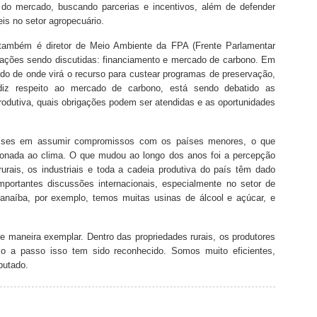
 do mercado, buscando parcerias e incentivos, além de defender
is no setor agropecuário.
 também é diretor de Meio Ambiente da FPA (Frente Parlamentar
iações sendo discutidas: financiamento e mercado de carbono. Em
ido de onde virá o recurso para custear programas de preservação,
iz respeito ao mercado de carbono, está sendo debatido as
rodutiva, quais obrigações podem ser atendidas e as oportunidades
aíses em assumir compromissos com os países menores, o que
cionada ao clima. O que mudou ao longo dos anos foi a percepção
 rurais, os industriais e toda a cadeia produtiva do país têm dado
mportantes discussões internacionais, especialmente no setor de
ranaíba, por exemplo, temos muitas usinas de álcool e açúcar, e
e maneira exemplar. Dentro das propriedades rurais, os produtores
o a passo isso tem sido reconhecido. Somos muito eficientes,
putado.