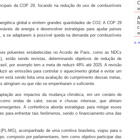
C
incipais da COP 29, focando na redução do uso de combustíveis
q
A
b
nergética global e emitem grandes quantidades de CO2. A COP 29
c
váveis de energia e desenvolver estratégias para ajudar países
q
o, a se adaptarem à possível queda na demanda por combustíveis
> >
es poluentes estabelecidas no Acordo de Paris, como as NDCs
s), estão sendo revistas, determinando objetivos de redução de
rasil, por exemplo tem a meta de reduzir 48% até 2025. A revisão
uzir as emissões para controlar o aquecimento global e evitar um
ém está sendo feita uma avaliação do cumprimento dessas metas,
s atingiram ou que não se empenharam o suficiente.
aptação aos impactos da mudança climática, em um cenário de
s como ondas de calor, secas e chuvas intensas, que afetam
mergentes. A conferência aborda estratégias para mitigar esses
íses para enfrentar tais fenômenos, sendo o financiamento uma das
 (PL-MG), acompanhado de uma comitiva brasileira, viajou para o
upo, composto por parlamentares, tem como objetivo participar das