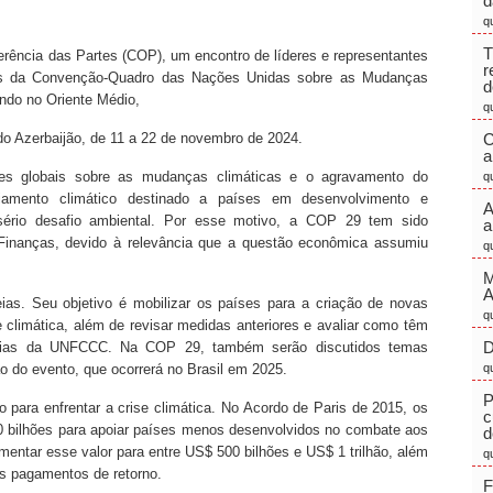
d
q
T
rência das Partes (COP), um encontro de líderes e representantes
r
rios da Convenção-Quadro das Nações Unidas sobre as Mudanças
d
ndo no Oriente Médio,
q
do Azerbaijão, de 11 a 22 de novembro de 2024.
C
a
ões globais sobre as mudanças climáticas e o agravamento do
q
iamento climático destinado a países em desenvolvimento e
A
sério desafio ambiental. Por esse motivo, a COP 29 tem sido
a
nanças, devido à relevância que a questão econômica assumiu
q
M
ias. Seu objetivo é mobilizar os países para a criação de novas
q
ise climática, além de revisar medidas anteriores e avaliar como têm
D
árias da UNFCCC. Na COP 29, também serão discutidos temas
o do evento, que ocorrerá no Brasil em 2025.
q
P
 para enfrentar a crise climática. No Acordo de Paris de 2015, os
c
 bilhões para apoiar países menos desenvolvidos no combate aos
d
mentar esse valor para entre US$ 500 bilhões e US$ 1 trilhão, além
q
os pagamentos de retorno.
F