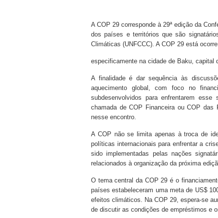
A COP 29 corresponde à 29ª edição da Confe
dos países e territórios que são signatá
Climáticas (UNFCCC). A COP 29 está ocorre
especificamente na cidade de Baku, capital 
A finalidade é dar sequência às discuss
aquecimento global, com foco no financ
subdesenvolvidos para enfrentarem esse 
chamada de COP Financeira ou COP das Fi
nesse encontro.
A COP não se limita apenas à troca de ide
políticas internacionais para enfrentar a cr
sido implementadas pelas nações signat
relacionados à organização da próxima ediçã
O tema central da COP 29 é o financiamento
países estabeleceram uma meta de US$ 100
efeitos climáticos. Na COP 29, espera-se au
de discutir as condições de empréstimos e 