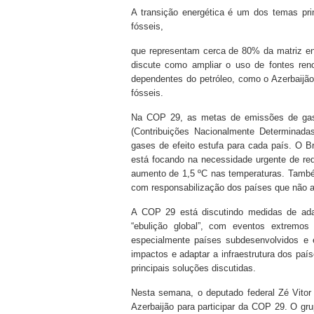
A transição energética é um dos temas pr
fósseis,
que representam cerca de 80% da matriz e
discute como ampliar o uso de fontes reno
dependentes do petróleo, como o Azerbaijã
fósseis.
Na COP 29, as metas de emissões de gas
(Contribuições Nacionalmente Determinada
gases de efeito estufa para cada país. O B
está focando na necessidade urgente de red
aumento de 1,5 ºC nas temperaturas. Tamb
com responsabilização dos países que não a
A COP 29 está discutindo medidas de ad
“ebulição global”, com eventos extremo
especialmente países subdesenvolvidos e e
impactos e adaptar a infraestrutura dos pa
principais soluções discutidas.
Nesta semana, o deputado federal Zé Vitor
Azerbaijão para participar da COP 29. O gr