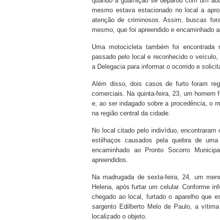
quando a guarnição se deparou com um aut
mesmo estava estacionado no local a apro
atenção de criminosos. Assim, buscas for
mesmo, que foi apreendido e encaminhado ao
Uma motocicleta também foi encontrada 
passado pelo local e reconhecido o veículo
a Delegacia para informar o ocorrido e solicita
Além disso, dois casos de furto foram re
comerciais. Na quinta-feira, 23, um homem 
e, ao ser indagado sobre a procedência, o 
na região central da cidade.
No local citado pelo indivíduo, encontrara
estilhaços causados pela quebra de uma 
encaminhado ao Pronto Socorro Municipa
apreendidos.
Na madrugada de sexta-feira, 24, um meno
Helena, após furtar um celular. Conforme i
chegado ao local, furtado o aparelho que
sargento Edilberto Melo de Paulo, a vítima
localizado o objeto.