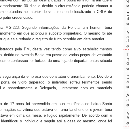
q
omóvel com as portas destrancadas. Populares informaram que o
ximadamente 30 dias e devido a circunstância poderia chamar a
s
am efetuadas no interior do veículo sendo localizado a CRLV do
E
 pátio credenciado.
q
na MG-223. Segundo informações da Polícia, um homem teria
M
, momento em que acionou o suposto proprietário. O mesmo foi até
a
r que seja retirado o registro de furto ocorrido em data anterior.
d
q
gistrados pela PM, desta vez tendo como alvo estabelecimentos
T
foi detido na avenida Bahia em posse de várias peças de vestuário
r
mesmo confessou ter furtado de uma loja de departamentos situada
d
q
m o segurança da empresa que constatou o arrombamento. Devido a
C
a
porta de vidro tmperado, o indivíduo sofreu ferimentos sendo
q
l e posteriormente à Delegacia, juntamente com os materiais
A
a
r de 17 anos foi apreendido em sua residência no bairro Santa
q
nformações da vítima que estava em uma lanchonete, o jovem teria
M
 estava em cima da mesa, e fugido rapidamente. De acordo com o
 identificou o individuo e seguiu até a casa do mesmo, onde foi
q