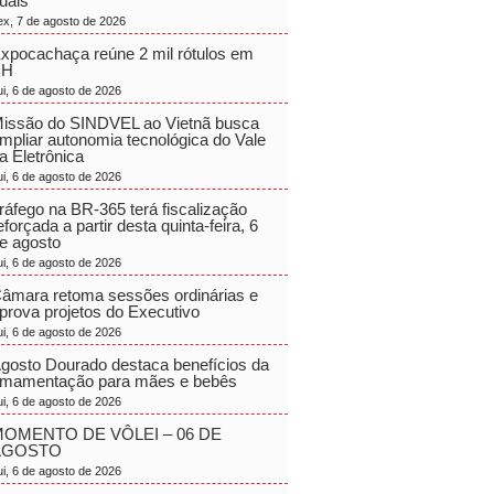
uais
ex, 7 de agosto de 2026
xpocachaça reúne 2 mil rótulos em
BH
ui, 6 de agosto de 2026
issão do SINDVEL ao Vietnã busca
mpliar autonomia tecnológica do Vale
a Eletrônica
ui, 6 de agosto de 2026
ráfego na BR-365 terá fiscalização
eforçada a partir desta quinta-feira, 6
e agosto
ui, 6 de agosto de 2026
âmara retoma sessões ordinárias e
prova projetos do Executivo
ui, 6 de agosto de 2026
gosto Dourado destaca benefícios da
mamentação para mães e bebês
ui, 6 de agosto de 2026
OMENTO DE VÔLEI – 06 DE
AGOSTO
ui, 6 de agosto de 2026