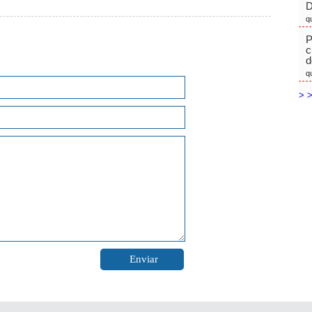
D
q
P
c
d
q
> >