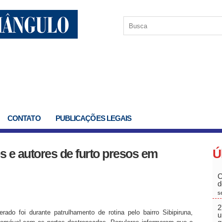
CONTATO
PUBLICAÇÕES LEGAIS
s e autores de furto presos em
Ú
C
d
s
2
do foi durante patrulhamento de rotina pelo bairro Sibipiruna,
u