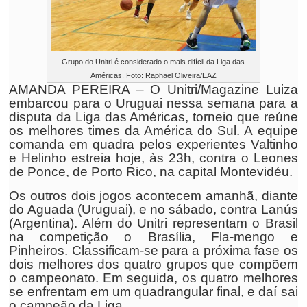
Grupo do Unitri é considerado o mais difícil da Liga das
Américas. Foto: Raphael Oliveira/EAZ
AMANDA PEREIRA – O Unitri/Magazine Luiza
embarcou para o Uruguai nessa semana para a
disputa da Liga das Américas, torneio que reúne
os melhores times da América do Sul. A equipe
comanda em quadra pelos experientes Valtinho
e Helinho estreia hoje, às 23h, contra o Leones
de Ponce, de Porto Rico, na capital Montevidéu.
Os outros dois jogos acontecem amanhã, diante
do Aguada (Uruguai), e no sábado, contra Lanús
(Argentina). Além do Unitri representam o Brasil
na competição o Brasília, Fla-mengo e
Pinheiros. Classificam-se para a próxima fase os
dois melhores dos quatro grupos que compõem
o campeonato. Em seguida, os quatro melhores
se enfrentam em um quadrangular final, e daí sai
o campeão da Liga.