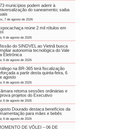
73 municípios podem aderir à
niversalização do saneamento; saiba
uais
ex, 7 de agosto de 2026
xpocachaça reúne 2 mil rótulos em
BH
ui, 6 de agosto de 2026
issão do SINDVEL ao Vietnã busca
mpliar autonomia tecnológica do Vale
a Eletrônica
ui, 6 de agosto de 2026
ráfego na BR-365 terá fiscalização
eforçada a partir desta quinta-feira, 6
e agosto
ui, 6 de agosto de 2026
âmara retoma sessões ordinárias e
prova projetos do Executivo
ui, 6 de agosto de 2026
gosto Dourado destaca benefícios da
mamentação para mães e bebês
ui, 6 de agosto de 2026
OMENTO DE VÔLEI – 06 DE