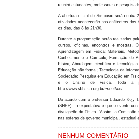
reunirá estudantes, professores e pesquisado
A abertura oficial do Simpósio será no dia
atividades acontecerão nos anfiteatros do
os dias, das 8 às 21h30.
Durante a programação serão realizadas pal
cursos, oficinas, encontros e mostras.
Aprendizagem em Física; Materiais, Métod
Conhecimento e Currículo; Formação de Pro
Física; Abordagem científica e tecnológic
Educação não formal; Tecnologia da Informa
Sociedade; Pesquisa em Educação em Física
e o Ensino de Física. Toda a pro
http://www.sbfisica.org.br/~snef/xxi/.
De acordo com o professor Eduardo Kojy Tak
(SNEF), a expectativa é que o evento conso
divulgação da Física. “Assim, a Comissão 
nas esferas de governo municipal, estadual 
NENHUM COMENTÁRIO