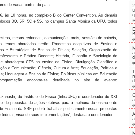
res de várias partes do país.
2
u
q
 26, às 10 horas, no complexo B do Center Convention. As demais
s
s blocos 3Q, 5R, 5O e 5S, no campus Santa Mônica da UFU, todos
E
estras, mesas redondas, comunicações orais, sessões de painéis,
q
 Os temas abordados serão: Processos cognitivos de Ensino e
M
os e Estratégias de Ensino de Física; Seleção, Organização do
a
fessores e Prática Docente; História, Filosofia e Sociologia da
d
a e abordagem CTS no ensino de Física; Divulgação Científica e
q
ção e Comunicação; Ciência, Cultura e Arte; Educação, Política e
T
; Linguagem e Ensino de Física; Políticas públicas em Educação
r
gramação encontra-se detalhada no site do evento:
d
q
C
ahashi, do Instituto de Física (Infis/UFU) e coordenador do XXI
a
lide propostas de ações efetivas para a melhoria do ensino e de
q
de Ensino da SBF poderá trabalhar politicamente essas propostas
A
e federal, visando suas implementações”, destaca o coordenador.
a
q
M