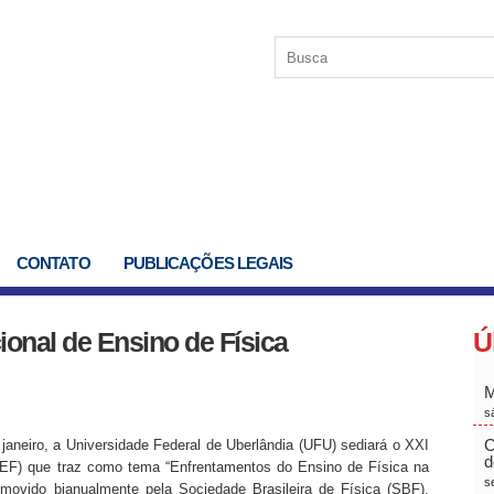
CONTATO
PUBLICAÇÕES LEGAIS
onal de Ensino de Física
Ú
M
s
C
janeiro, a Universidade Federal de Uberlândia (UFU) sediará o XXI
d
NEF) que traz como tema “Enfrentamentos do Ensino de Física na
s
ovido bianualmente pela Sociedade Brasileira de Física (SBF),