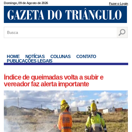
Domingo, 09 de Agosto de 2026
Fazer o Login
HOME
NOTÍCIAS
COLUNAS
CONTATO
PUBLICAÇÕES LEGAIS
Índice de queimadas volta a subir e
vereador faz alerta importante