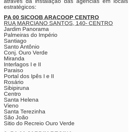
através da instalação das agências em locais
estratégicos:
PA 00 SICOOB ARACOOP CENTRO
RUA MARCIANO SANTOS, 140- CENTRO
Jardim Panorama
Palmeiras do Império
Santiago
Santo Antônio
Conj. Ouro Verde
Miranda
Interlagos I e II
Paraiso
Portal dos Ipês I e II
Rosário
Sibipiruna
Centro
Santa Helena
Vieno
Santa Terezinha
São João
Sitio do Recreio Ouro Verde