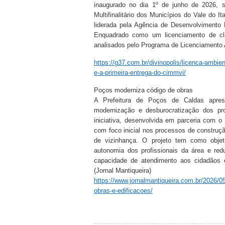
inaugurado no dia 1º de junho de 2026, s
Multifinalitário dos Municípios do Vale do It
liderada pela Agência de Desenvolvimento 
Enquadrado como um licenciamento de cl
analisados pelo Programa de Licenciamento 
https://g37.com.br/divinopolis/licenca-ambien
e-a-primeira-entrega-do-cimmvi/
Poços moderniza código de obras
A Prefeitura de Poços de Caldas aprese
modernização e desburocratização dos pr
iniciativa, desenvolvida em parceria com o
com foco inicial nos processos de construção
de vizinhança. O projeto tem como objet
autonomia dos profissionais da área e re
capacidade de atendimento aos cidadãos
(Jornal Mantiqueira)
https://www.jornalmantiqueira.com.br/2026/05
obras-e-edificacoes/