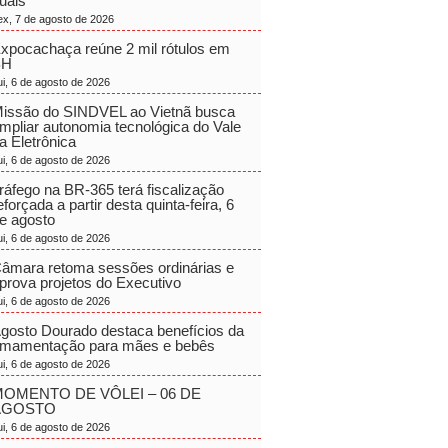
uais
ex, 7 de agosto de 2026
xpocachaça reúne 2 mil rótulos em
BH
ui, 6 de agosto de 2026
issão do SINDVEL ao Vietnã busca
mpliar autonomia tecnológica do Vale
a Eletrônica
ui, 6 de agosto de 2026
ráfego na BR-365 terá fiscalização
eforçada a partir desta quinta-feira, 6
e agosto
ui, 6 de agosto de 2026
âmara retoma sessões ordinárias e
prova projetos do Executivo
ui, 6 de agosto de 2026
gosto Dourado destaca benefícios da
mamentação para mães e bebês
ui, 6 de agosto de 2026
OMENTO DE VÔLEI – 06 DE
AGOSTO
ui, 6 de agosto de 2026