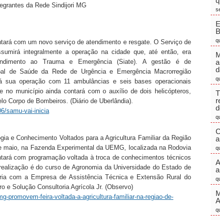
q
ntegrantes da Rede Sindijori MG
s
E
q
contará com um novo serviço de atendimento e resgate. O Serviço de
umirá integralmente a operação na cidade que, até então, era
M
tendimento ao Trauma e Emergência (Siate). A gestão é de
a
d
cipal de Saúde da Rede de Urgência e Emergência Macrorregião
q
iará sua operação com 11 ambulâncias e seis bases operacionais
te no município ainda contará com o auxílio de dois helicópteros,
T
r
pelo Corpo de Bombeiros. (Diário de Uberlândia).
d
06/samu-vai-inicia
q
C
gia e Conhecimento Voltados para a Agricultura Familiar da Região
a
de maio, na Fazenda Experimental da UEMG, localizada na Rodovia
q
ará com programação voltada à troca de conhecimentos técnicos
A
 A realização é do curso de Agronomia da Universidade do Estado de
a
ria com a Empresa de Assistência Técnica e Extensão Rural do
q
 e Solução Consultoria Agrícola Jr. (Observo)
M
-promovem-feira-voltada-a-agricultura-familiar-na-regiao-de-
q