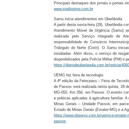
Principais destaques dos jornais e portais i
www.sindijorimg.com.br
Samu inicia atendimentos em Uberlândia
A partir desta sexta-feira (29), Uberlândia 
Atendimento Móvel de Urgência (Samu) ass
realizada pelo Serviço Integrado de A
responsabilidade do Consórcio Intermuni
Triângulo do Norte (Cistri). O Samu inic
instaladas. Além disso, o serviço de resga
disponibilizados pela Polícia Militar (PM) e 
https://diariodeuberlandia.com.br/noticia/406
UEMG faz feira de tecnologia
A 4ª edição da Fetecpass – Feira de Tecnolo
de Passos será realizada nesta quinta, 28 
MG-050, Km 356, em Passos. O evento cont
e práticas aplicadas à agricultura familiar.
Minas Gerais – Unidade Passos, em parce
Estado de Minas Gerais (Emater-MG) e a Agro
https://www.observo.com.br/uemg-e-emater-mg
passos