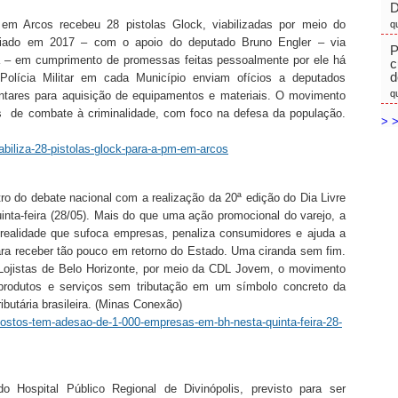
D
r em Arcos recebeu 28 pistolas Glock, viabilizadas por meio do
q
criado em 2017 – com o apoio do deputado Bruno Engler – via
P
a – em cumprimento de promessas feitas pessoalmente por ele há
c
d
Polícia Militar em cada Município enviam ofícios a deputados
q
ntares para aquisição de equipamentos e materiais. O movimento
as de combate à criminalidade, com foco na defesa da população.
> >
iabiliza-28-pistolas-glock-para-a-pm-em-arcos
ro do debate nacional com a realização da 20ª edição do Dia Livre
nta-feira (28/05). Mais do que uma ação promocional do varejo, a
 realidade que sufoca empresas, penaliza consumidores e ajuda a
 para receber tão pouco em retorno do Estado. Uma ciranda sem fim.
Lojistas de Belo Horizonte, por meio da CDL Jovem, o movimento
produtos e serviços sem tributação em um símbolo concreto da
ibutária brasileira. (Minas Conexão)
postos-tem-adesao-de-1-000-empresas-em-bh-nesta-quinta-feira-28-
o Hospital Público Regional de Divinópolis, previsto para ser