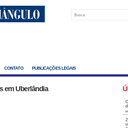
CONTATO
PUBLICAÇÕES LEGAIS
os em Uberlândia
Ú
C
d
s
2
u