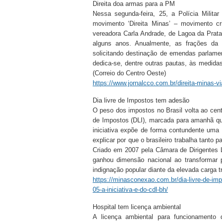
Direita doa armas para a PM
Nessa segunda-feira, 25, a Polícia Milita
movimento ‘Direita Minas’ – movimento 
vereadora Carla Andrade, de Lagoa da Prat
alguns anos. Anualmente, as frações da 
solicitando destinação de emendas parlame
dedica-se, dentre outras pautas, às medid
(Correio do Centro Oeste)
https://www.jornalcco.com.br/direita-minas-v
Dia livre de Impostos tem adesão
O peso dos impostos no Brasil volta ao cent
de Impostos (DLI), marcada para amanhã qui
iniciativa expõe de forma contundente uma
explicar por que o brasileiro trabalha tanto
Criado em 2007 pela Câmara de Dirigentes 
ganhou dimensão nacional ao transformar 
indignação popular diante da elevada carga tr
https://minasconexao.com.br/dia-livre-de-im
05-a-iniciativa-e-do-cdl-bh/
Hospital tem licença ambiental
A licença ambiental para funcionamento d