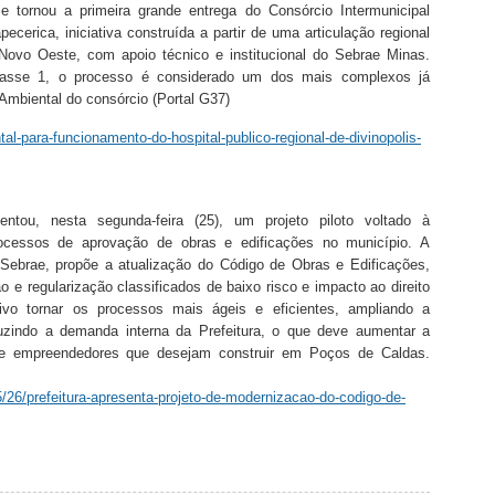
e tornou a primeira grande entrega do Consórcio Intermunicipal
apecerica, iniciativa construída a partir de uma articulação regional
Novo Oeste, com apoio técnico e institucional do Sebrae Minas.
asse 1, o processo é considerado um dos mais complexos já
Ambiental do consórcio (Portal G37)
tal-para-funcionamento-do-hospital-publico-regional-de-divinopolis-
ntou, nesta segunda-feira (25), um projeto piloto voltado à
ocessos de aprovação de obras e edificações no município. A
 Sebrae, propõe a atualização do Código de Obras e Edificações,
 e regularização classificados de baixo risco e impacto ao direito
ivo tornar os processos mais ágeis e eficientes, ampliando a
duzindo a demanda interna da Prefeitura, o que deve aumentar a
 e empreendedores que desejam construir em Poços de Caldas.
/26/prefeitura-apresenta-projeto-de-modernizacao-do-codigo-de-