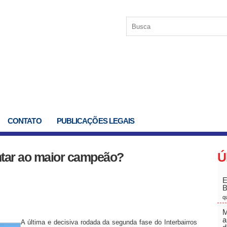
CONTATO
PUBLICAÇÕES LEGAIS
ntar ao maior campeão?
Ú
E
q
M
a
A última e decisiva rodada da segunda fase do Interbairros