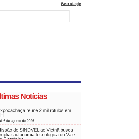
Fazer o Login
ltimas Notícias
xpocachaça reúne 2 mil rótulos em
BH
ui, 6 de agosto de 2026
issão do SINDVEL ao Vietnã busca
mpliar autonomia tecnológica do Vale