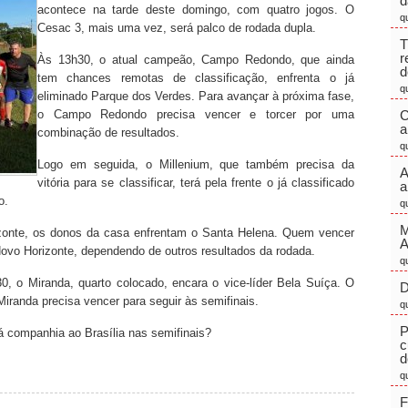
d
acontece na tarde deste domingo, com quatro jogos. O
q
Cesac 3, mais uma vez, será palco de rodada dupla.
T
r
Às 13h30, o atual campeão, Campo Redondo, que ainda
d
tem chances remotas de classificação, enfrenta o já
q
eliminado Parque dos Verdes. Para avançar à próxima fase,
o Campo Redondo precisa vencer e torcer por uma
C
a
combinação de resultados.
q
Logo em seguida, o Millenium, que também precisa da
A
vitória para se classificar, terá pela frente o já classificado
a
o.
q
M
izonte, os donos da casa enfrentam o Santa Helena. Quem vencer
Novo Horizonte, dependendo de outros resultados da rodada.
q
 o Miranda, quarto colocado, encara o vice-líder Bela Suíça. O
D
iranda precisa vencer para seguir às semifinais.
q
P
 companhia ao Brasília nas semifinais?
c
d
q
F