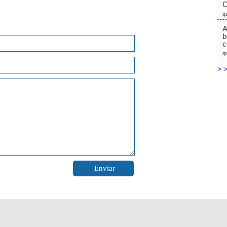
C
q
A
b
c
q
> >