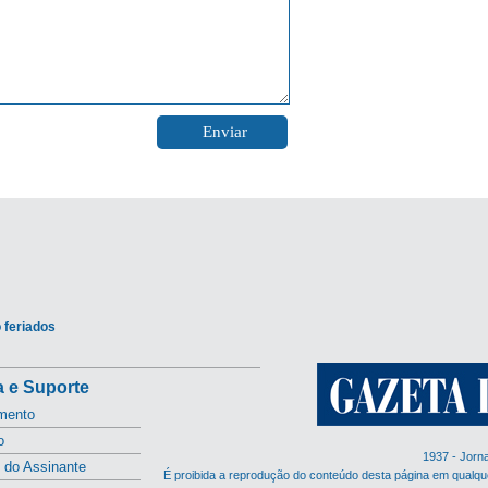
 feriados
 e Suporte
mento
o
1937 - Jorn
l do Assinante
É proibida a reprodução do conteúdo desta página em qualqu