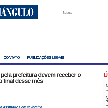
CONTATO
PUBLICAÇÕES LEGAIS
pela prefeitura devem receber o
Ú
o final desse mês
M
s
C
d
s
o assinados em fevereiro