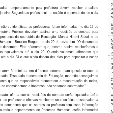
2
das temporariamente pela prefeitura devem receber o salário
u
q
janeiro. Segundo as profissionais, o salário é esperado desde o dia
s
E
não se identificar, as professoras foram informadas, no dia 22 de
stério Público, deveriam assinar uma rescisão de contrato para
q
a presença da secretária de Educação, Márcia Hiromi Sakai, e do
M
 Humanos, Braulino Borges, no dia 29 de dezembro. “O documento
a
e dezembro. Eles afirmaram que, mesmo assim, receberíamos o
d
as equivalentes até o dia 29. Quando voltamos, afirmaram que
q
 até o dia 23 e que ainda tinham dez dias para depositar o nosso
T
r
d
naram à prefeitura, em diferentes setores, para questionar sobre o
q
lidade, Tesouraria e secretaria de Educação, mas não conseguimos
C
 conta que os responsáveis prometeram a recontratação de todas,
a
e se chamássemos a imprensa, não seriamos contratadas”.
q
ovato, afirma que as rescisões de contrato serão liquidadas até o
A
a
odas as professoras efetivas receberam seus salários e esse valor da
q
rio acrescenta que os setores da prefeitura tem essa informação
esouraria e departamento de Recursos Humanos estão informados
M