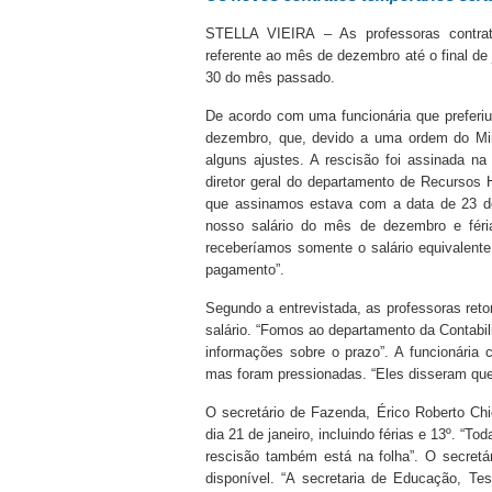
STELLA VIEIRA – As professoras contrata
referente ao mês de dezembro até o final de 
30 do mês passado.
De acordo com uma funcionária que preferiu 
dezembro, que, devido a uma ordem do Mini
alguns ajustes. A rescisão foi assinada n
diretor geral do departamento de Recursos
que assinamos estava com a data de 23 d
nosso salário do mês de dezembro e féri
receberíamos somente o salário equivalente
pagamento”.
Segundo a entrevistada, as professoras retor
salário. “Fomos ao departamento da Contabi
informações sobre o prazo”. A funcionária
mas foram pressionadas. “Eles disseram qu
O secretário de Fazenda, Érico Roberto Chi
dia 21 de janeiro, incluindo férias e 13º. “T
rescisão também está na folha”. O secretá
disponível. “A secretaria de Educação, T