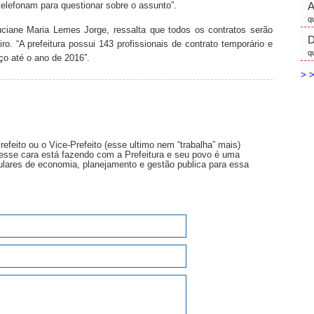
elefonam para questionar sobre o assunto”.
q
ciane Maria Lemes Jorge, ressalta que todos os contratos serão
D
ro. “A prefeitura possui 143 profissionais de contrato temporário e
q
iço até o ano de 2016”.
> >
efeito ou o Vice-Prefeito (esse ultimo nem “trabalha” mais)
esse cara está fazendo com a Prefeitura e seu povo é uma
ulares de economia, planejamento e gestão publica para essa