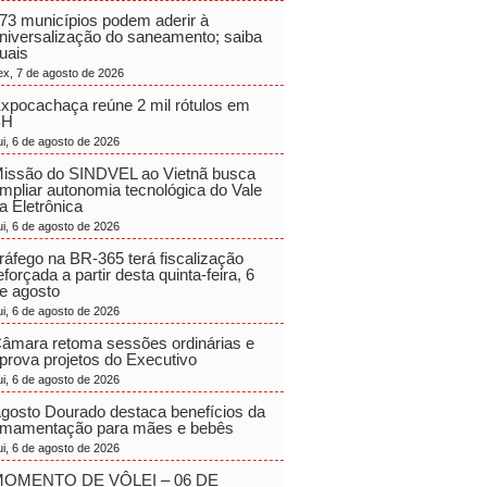
73 municípios podem aderir à
niversalização do saneamento; saiba
uais
ex, 7 de agosto de 2026
xpocachaça reúne 2 mil rótulos em
BH
ui, 6 de agosto de 2026
issão do SINDVEL ao Vietnã busca
mpliar autonomia tecnológica do Vale
a Eletrônica
ui, 6 de agosto de 2026
ráfego na BR-365 terá fiscalização
eforçada a partir desta quinta-feira, 6
e agosto
ui, 6 de agosto de 2026
âmara retoma sessões ordinárias e
prova projetos do Executivo
ui, 6 de agosto de 2026
gosto Dourado destaca benefícios da
mamentação para mães e bebês
ui, 6 de agosto de 2026
OMENTO DE VÔLEI – 06 DE