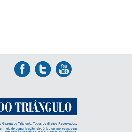
al Gazeta do Triângulo. Todos os direitos Reservados.
er meio de comunicação, eletrônico ou impresso, sem