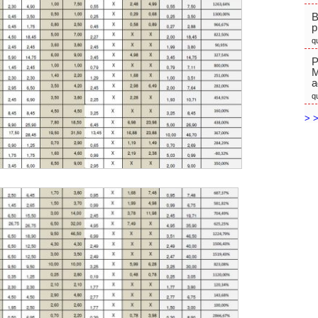
B
p
q
P
M
a
q
> >