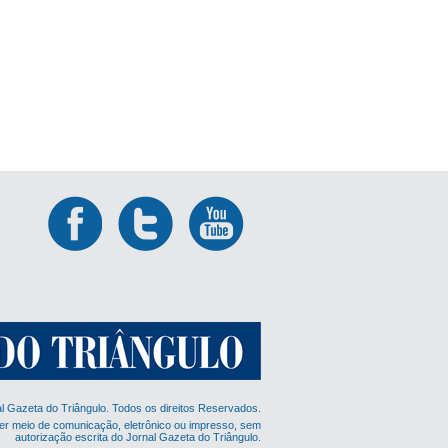
al Gazeta do Triângulo. Todos os direitos Reservados.
er meio de comunicação, eletrônico ou impresso, sem
autorização escrita do Jornal Gazeta do Triângulo.