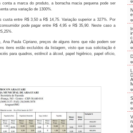
q
 conta a marca do produto, a borracha macia pequena pode ser
esenta uma variação de 1300%.
N
e
s custa entre R$ 3,50 a R$ 14,75. Variação superior a 327%. Por
q
 consumidor pode pagar entre R$ 4,95 e R$ 35,90. Neste caso a
I
625,25%.
i
c
o, Ana Paula Cipriano, preços de alguns itens que não podem ser
A
ns itens estão excluídos da listagem, visto que sua solicitação é
q
is para quadros, estêncil a álcool, papel higiênico, papel ofício,
D
q
L
M
q
S
e
q
V
r
á
q