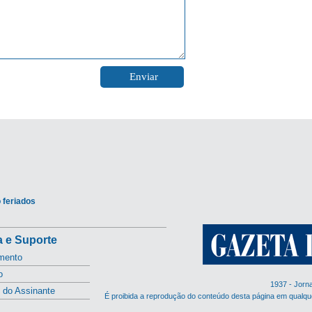
 feriados
 e Suporte
mento
o
1937 - Jorn
l do Assinante
É proibida a reprodução do conteúdo desta página em qualqu