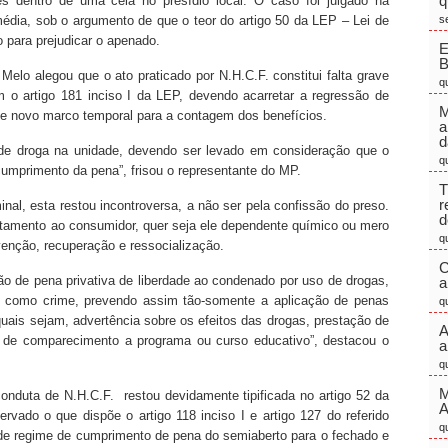
q
s dentro de uma cela no presídio local. O caso foi julgado na
dia, sob o argumento de que o teor do artigo 50 da LEP – Lei de
s
 para prejudicar o apenado.
E
Melo alegou que o ato praticado por N.H.C.F. constitui falta grave
q
 o artigo 181 inciso I da LEP, devendo acarretar a regressão de
M
de novo marco temporal para a contagem dos benefícios.
a
d
 de droga na unidade, devendo ser levado em consideração que o
q
umprimento da pena”, frisou o representante do MP.
T
r
nal, esta restou incontroversa, a não ser pela confissão do preso.
d
ratamento ao consumidor, quer seja ele dependente químico ou mero
q
enção, recuperação e ressocialização.
C
ão de pena privativa de liberdade ao condenado por uso de drogas,
a
da como crime, prevendo assim tão-somente a aplicação de penas
q
, quais sejam, advertência sobre os efeitos das drogas, prestação de
A
 de comparecimento a programa ou curso educativo”, destacou o
a
q
M
nduta de N.H.C.F. restou devidamente tipificada no artigo 52 da
vado o que dispõe o artigo 118 inciso I e artigo 127 do referido
q
 de regime de cumprimento de pena do semiaberto para o fechado e