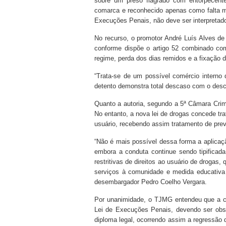
sobre um preso flagrado com entorpecente
comarca e reconhecido apenas como falta mé
Execuções Penais, não deve ser interpretado
No recurso, o promotor André Luís Alves de 
conforme dispõe o artigo 52 combinado com
regime, perda dos dias remidos e a fixação 
“Trata-se de um possível comércio interno
detento demonstra total descaso com o desc
Quanto a autoria, segundo a 5ª Câmara Crimi
No entanto, a nova lei de drogas concede t
usuário, recebendo assim tratamento de prev
“Não é mais possível dessa forma a aplicaç
embora a conduta continue sendo tipifica
restritivas de direitos ao usuário de drogas
serviços à comunidade e medida educativa
desembargador Pedro Coelho Vergara.
Por unanimidade, o TJMG entendeu que a co
Lei de Execuções Penais, devendo ser obser
diploma legal, ocorrendo assim a regressão