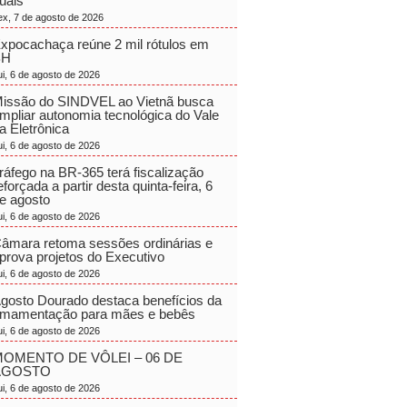
uais
ex, 7 de agosto de 2026
xpocachaça reúne 2 mil rótulos em
BH
ui, 6 de agosto de 2026
issão do SINDVEL ao Vietnã busca
mpliar autonomia tecnológica do Vale
a Eletrônica
ui, 6 de agosto de 2026
ráfego na BR-365 terá fiscalização
eforçada a partir desta quinta-feira, 6
e agosto
ui, 6 de agosto de 2026
âmara retoma sessões ordinárias e
prova projetos do Executivo
ui, 6 de agosto de 2026
gosto Dourado destaca benefícios da
mamentação para mães e bebês
ui, 6 de agosto de 2026
OMENTO DE VÔLEI – 06 DE
AGOSTO
ui, 6 de agosto de 2026