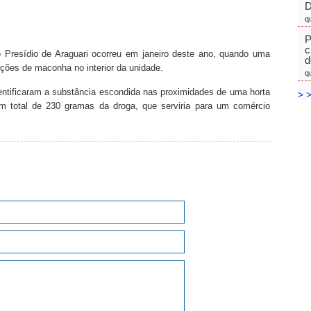
D
q
P
c
o Presídio de Araguari ocorreu em janeiro deste ano, quando uma
d
rções de maconha no interior da unidade.
q
identificaram a substância escondida nas proximidades de uma horta
> >
um total de 230 gramas da droga, que serviria para um comércio