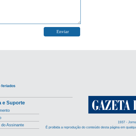
 feriados
 e Suporte
mento
o
1937 - Jorn
l do Assinante
É proibida a reprodução do conteúdo desta página em qualqu