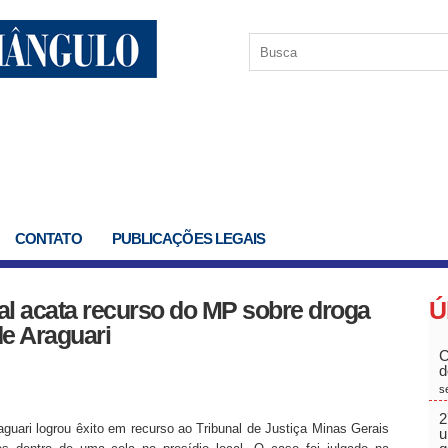
CONTATO
PUBLICAÇÕES LEGAIS
al acata recurso do MP sobre droga
Ú
de Araguari
C
d
s
2
ari logrou êxito em recurso ao Tribunal de Justiça Minas Gerais
u