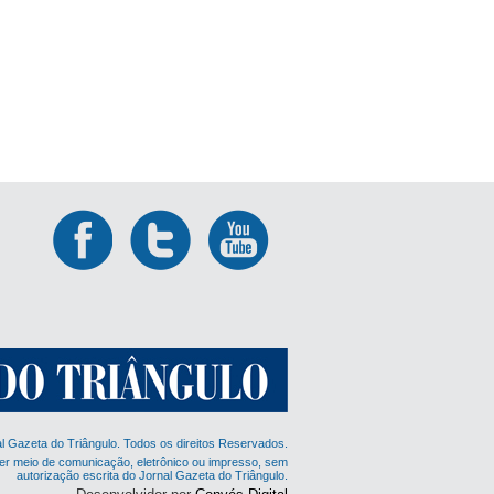
al Gazeta do Triângulo. Todos os direitos Reservados.
er meio de comunicação, eletrônico ou impresso, sem
autorização escrita do Jornal Gazeta do Triângulo.