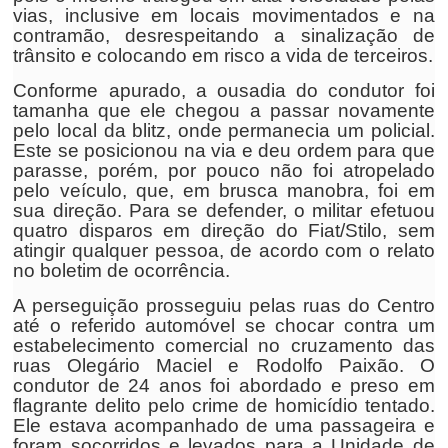
vias, inclusive em locais movimentados e na
contramão, desrespeitando a sinalização de
trânsito e colocando em risco a vida de terceiros.
Conforme apurado, a ousadia do condutor foi
tamanha que ele chegou a passar novamente
pelo local da blitz, onde permanecia um policial.
Este se posicionou na via e deu ordem para que
parasse, porém, por pouco não foi atropelado
pelo veículo, que, em brusca manobra, foi em
sua direção. Para se defender, o militar efetuou
quatro disparos em direção do Fiat/Stilo, sem
atingir qualquer pessoa, de acordo com o relato
no boletim de ocorrência.
A perseguição prosseguiu pelas ruas do Centro
até o referido automóvel se chocar contra um
estabelecimento comercial no cruzamento das
ruas Olegário Maciel e Rodolfo Paixão. O
condutor de 24 anos foi abordado e preso em
flagrante delito pelo crime de homicídio tentado.
Ele estava acompanhado de uma passageira e
foram socorridos e levados para a Unidade de