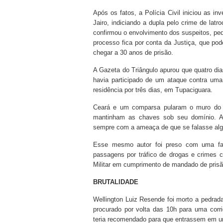
Após os fatos, a Polícia Civil iniciou as in
Jairo, indiciando a dupla pelo crime de lat
confirmou o envolvimento dos suspeitos, ped
processo fica por conta da Justiça, que po
chegar a 30 anos de prisão.
A Gazeta do Triângulo apurou que quatro dia
havia participado de um ataque contra um
residência por três dias, em Tupaciguara.
Ceará e um comparsa pularam o muro do 
mantinham as chaves sob seu domínio. Ap
sempre com a ameaça de que se falasse alg
Esse mesmo autor foi preso com uma f
passagens por tráfico de drogas e crimes c
Militar em cumprimento de mandado de prisão
BRUTALIDADE
Wellington Luiz Resende foi morto a pedradas
procurado por volta das 10h para uma corr
teria recomendado para que entrassem em uma