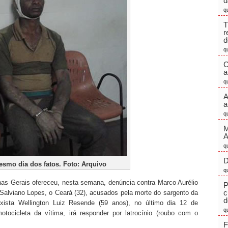
d
q
T
r
d
q
C
a
q
A
a
q
M
q
D
smo dia dos fatos. Foto: Arquivo
q
s Gerais ofereceu, nesta semana, denúncia contra Marco Aurélio
P
c
 Salviano Lopes, o Ceará (32), acusados pela morte do sargento da
d
ista Wellington Luiz Resende (59 anos), no último dia 12 de
q
tocicleta da vítima, irá responder por latrocínio (roubo com o
F