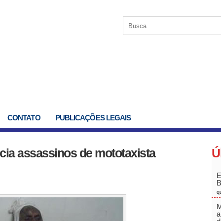
CONTATO
PUBLICAÇÕES LEGAIS
cia assassinos de mototaxista
Ú
E
q
M
a