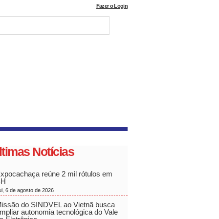
Fazer o Login
ltimas Notícias
xpocachaça reúne 2 mil rótulos em
BH
ui, 6 de agosto de 2026
issão do SINDVEL ao Vietnã busca
mpliar autonomia tecnológica do Vale