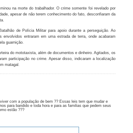
minou na morte do trabalhador. O crime somente foi revelado por
cidade, apesar de não terem conhecimento do fato, desconfiaram da
ta.
atalhão de Polícia Militar para apoio durante a perseguição. Ao
os envolvidos entraram em uma estrada de terra, onde acabaram
ela guarnição.
rteira do mototaxista, além de documentos e dinheiro. Agitados, os
ram participação no crime. Apesar disso, indicaram a localização
um matagal.
iver com a população de bem ?? Essas leis tem que mudar e
nos para bandido e toda hora e para as familias que pedem seus
omo estão ???