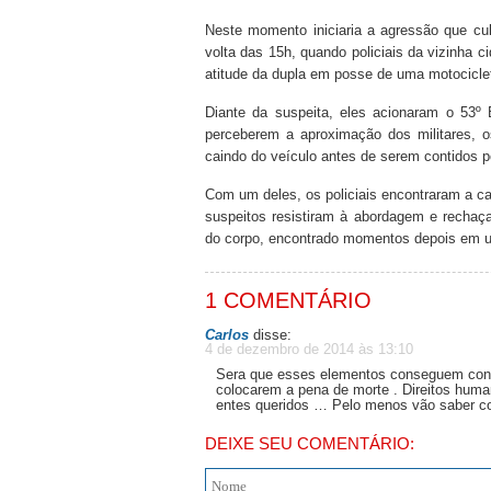
Neste momento iniciaria a agressão que cul
volta das 15h, quando policiais da vizinha 
atitude da dupla em posse de uma motocicle
Diante da suspeita, eles acionaram o 53º B
perceberem a aproximação dos militares, 
caindo do veículo antes de serem contidos p
Com um deles, os policiais encontraram a ca
suspeitos resistiram à abordagem e rechaça
do corpo, encontrado momentos depois em 
1 COMENTÁRIO
Carlos
disse:
4 de dezembro de 2014 às 13:10
Sera que esses elementos conseguem conv
colocarem a pena de morte . Direitos huma
entes queridos … Pelo menos vão saber c
DEIXE SEU COMENTÁRIO: