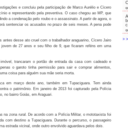
C
vestigações e concluiu pela participação de Marco Aurélio e Cícero
q
rocínio e representando pela preventiva. O caso chegou ao MP, que
A
indo a condenação pelo roubo e o assassinato. A partir de agora, o
b
derá sentenciar os acusados no prazo de seis meses. A pena pode
c
q
> >
s antes desse ato cruel com o trabalhador araguarino, Cícero Jairo
a jovem de 27 anos e seu filho de 9, que ficaram reféns em uma
imóvel, trancaram o portão de entrada da casa com cadeado e
enas o garoto tinha permissão para sair e comprar alimentos,
uma coisa para alguém sua mãe seria morta.
aca em março deste ano, também em Tupaciguara. Tem ainda
ontra o patrimônio. Em janeiro de 2013 foi capturado pela Polícia
, no bairro Goiás, em Araguari.
 na zona rural. De acordo com a Polícia Militar, o mototaxista foi
ida com destino a Tupaciguara. Durante o percurso, o passageiro
 estrada vicinal, onde outro envolvido aguardava pelos dois.