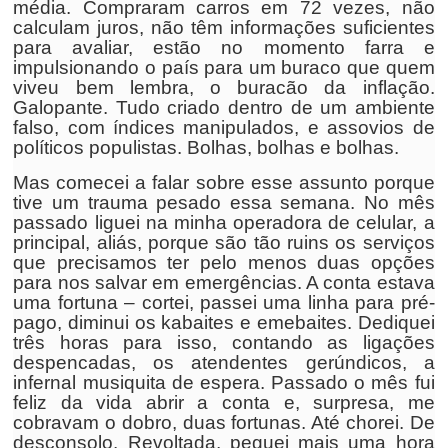
média. Compraram carros em 72 vezes, não
calculam juros, não têm informações suficientes
para avaliar, estão no momento farra e
impulsionando o país para um buraco que quem
viveu bem lembra, o buracão da inflação.
Galopante. Tudo criado dentro de um ambiente
falso, com índices manipulados, e assovios de
políticos populistas. Bolhas, bolhas e bolhas.
Mas comecei a falar sobre esse assunto porque
tive um trauma pesado essa semana. No mês
passado liguei na minha operadora de celular, a
principal, aliás, porque são tão ruins os serviços
que precisamos ter pelo menos duas opções
para nos salvar em emergências. A conta estava
uma fortuna – cortei, passei uma linha para pré-
pago, diminui os kabaites e emebaites. Dediquei
três horas para isso, contando as ligações
despencadas, os atendentes gerúndicos, a
infernal musiquita de espera. Passado o mês fui
feliz da vida abrir a conta e, surpresa, me
cobravam o dobro, duas fortunas. Até chorei. De
desconsolo. Revoltada, peguei mais uma hora