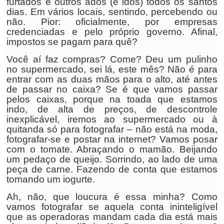
furtados e outros ados (e idos) todos os santos
dias. Em vários locais, sentindo, percebendo ou
não. Pior: oficialmente, por empresas
credenciadas e pelo próprio governo. Afinal,
impostos se pagam para quê?
Você aí faz compras? Come? Deu um pulinho
no supermercado, sei lá, este mês? Não é para
entrar com as duas mãos para o alto, até antes
de passar no caixa? Se é que vamos passar
pelos caixas, porque na toada que estamos
indo, de alta de preços, de descontrole
inexplicável, iremos ao supermercado ou à
quitanda só para fotografar – não está na moda,
fotografar-se e postar na internet? Vamos posar
com o tomate. Abraçando o mamão. Beijando
um pedaço de queijo. Sorrindo, ao lado de uma
peça de carne. Fazendo de conta que estamos
tomando um iogurte.
Ah, não, que loucura é essa minha? Como
vamos fotografar se aquela conta ininteligível
que as operadoras mandam cada dia está mais