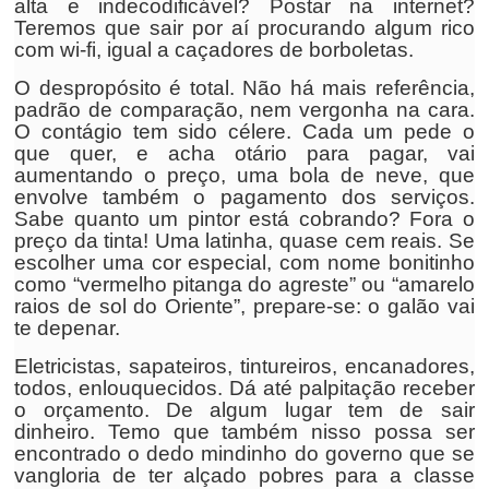
alta e indecodificável? Postar na internet?
Teremos que sair por aí procurando algum rico
com wi-fi, igual a caçadores de borboletas.
O despropósito é total. Não há mais referência,
padrão de comparação, nem vergonha na cara.
O contágio tem sido célere. Cada um pede o
que quer, e acha otário para pagar, vai
aumentando o preço, uma bola de neve, que
envolve também o pagamento dos serviços.
Sabe quanto um pintor está cobrando? Fora o
preço da tinta! Uma latinha, quase cem reais. Se
escolher uma cor especial, com nome bonitinho
como “vermelho pitanga do agreste” ou “amarelo
raios de sol do Oriente”, prepare-se: o galão vai
te depenar.
Eletricistas, sapateiros, tintureiros, encanadores,
todos, enlouquecidos. Dá até palpitação receber
o orçamento. De algum lugar tem de sair
dinheiro. Temo que também nisso possa ser
encontrado o dedo mindinho do governo que se
vangloria de ter alçado pobres para a classe