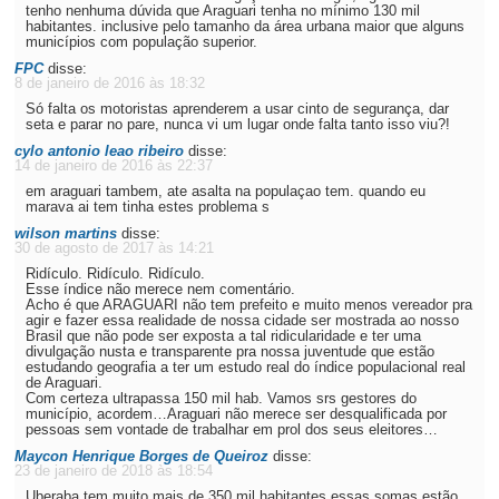
tenho nenhuma dúvida que Araguari tenha no mínimo 130 mil
habitantes. inclusive pelo tamanho da área urbana maior que alguns
municípios com população superior.
FPC
disse:
8 de janeiro de 2016 às 18:32
Só falta os motoristas aprenderem a usar cinto de segurança, dar
seta e parar no pare, nunca vi um lugar onde falta tanto isso viu?!
cylo antonio leao ribeiro
disse:
14 de janeiro de 2016 às 22:37
em araguari tambem, ate asalta na populaçao tem. quando eu
marava ai tem tinha estes problema s
wilson martins
disse:
30 de agosto de 2017 às 14:21
Ridículo. Ridículo. Ridículo.
Esse índice não merece nem comentário.
Acho é que ARAGUARI não tem prefeito e muito menos vereador pra
agir e fazer essa realidade de nossa cidade ser mostrada ao nosso
Brasil que não pode ser exposta a tal ridicularidade e ter uma
divulgação nusta e transparente pra nossa juventude que estão
estudando geografia a ter um estudo real do índice populacional real
de Araguari.
Com certeza ultrapassa 150 mil hab. Vamos srs gestores do
município, acordem…Araguari não merece ser desqualificada por
pessoas sem vontade de trabalhar em prol dos seus eleitores…
Maycon Henrique Borges de Queiroz
disse:
23 de janeiro de 2018 às 18:54
Uberaba tem muito mais de 350 mil habitantes essas somas estão