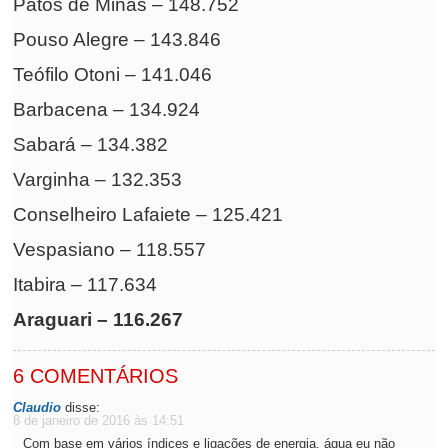
Patos de Minas – 148.752
Pouso Alegre – 143.846
Teófilo Otoni – 141.046
Barbacena – 134.924
Sabará – 134.382
Varginha – 132.353
Conselheiro Lafaiete – 125.421
Vespasiano – 118.557
Itabira – 117.634
Araguari – 116.267
6 COMENTÁRIOS
Claudio
disse:
8 de janeiro de 2016 às 14:51
Com base em vários índices e ligações de energia, água eu não