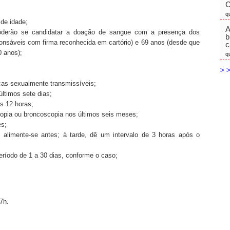
C
q
 de idade;
A
poderão se candidatar a doação de sangue com a presença dos
b
ponsáveis com firma reconhecida em cartório) e 69 anos (desde que
c
0 anos);
q
> >
ças sexualmente transmissíveis;
 últimos sete dias;
as 12 horas;
opia ou broncoscopia nos últimos seis meses;
es;
alimente-se antes; à tarde, dê um intervalo de 3 horas após o
eríodo de 1 a 30 dias, conforme o caso;
7h.