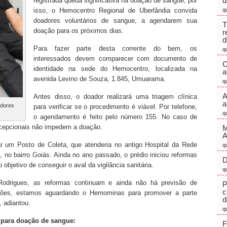
d
registrada queda significativa na doação de sangue, por
isso, o Hemocentro Regional de Uberlândia convida
q
doadores voluntários de sangue, a agendarem sua
T
doação para os próximos dias.
r
d
Para fazer parte desta corrente do bem, os
q
interessados devem comparecer com documento de
C
identidade na sede do Hemocentro, localizada na
a
avenida Levino de Souza, 1.845, Umuarama.
q
A
Antes disso, o doador realizará uma triagem clínica
a
adores
para verificar se o procedimento é viável. Por telefone,
q
o agendamento é feito pelo número 155. No caso de
ncepcionais não impedem a doação.
M
r um Posto de Coleta, que atenderia no antigo Hospital da Rede
q
s, no bairro Goiás. Ainda no ano passado, o prédio iniciou reformas
D
objetivo de conseguir o aval da vigilância sanitária.
q
Rodrigues, as reformas continuam e ainda não há previsão de
P
c
ções, estamos aguardando o Hemominas para promover a parte
d
, adiantou.
q
s para doação de sangue:
F