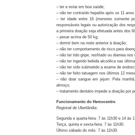
– ter e estar em boa saúde;
– não ter contraído hepatite após os 11 anos
– ter idade entre 16 (menores somente 
responsáveis legais ou autorização dos res
a primeira doação seja efetuada antes dos 6
– pesar acima de 50 kg;
– dormir bem na noite anterior à doação;
– não ter comportamento de risco para doen
– não ter tido gripe, resfriado ou diarreia nos
– não ter ingerido bebida alcoólica nas últim
– não ter sido submetido a exame de endosc
– não ter feito tatuagem nos últimos 12 mes
– não doar sangue em jejum. Pela manhã, 
almoço;
– tratamento dentário impede a doação por p
Funcionamento do Hemocentro
Regional de Uberlândia:
Segunda e quarta-feira: 7 às 11h30 e 14 às 1
Terça, quinta e sexta-feira: 7 às 11h30.
Último sábado do mês: 7 às 11h30.