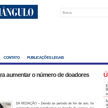
CONTATO
PUBLICAÇÕES LEGAIS
ara aumentar o número de doadores
Ú
E
q
M
DA REDAÇÃO – Devido ao período de fim de ano, foi
a