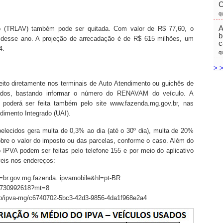
C
q
A
o (TRLAV) também pode ser quitada. Com valor de R$ 77,60, o
b
 desse ano. A projeção de arrecadação é de R$ 615 milhões, um
c
4.
q
> >
ito diretamente nos terminais de Auto Atendimento ou guichês de
zados, bastando informar o número do RENAVAM do veículo. A
poderá ser feita também pelo site www.fazenda.mg.gov.br, nas
dimento Integrado (UAI).
lecidos gera multa de 0,3% ao dia (até o 30º dia), multa de 20%
obre o valor do imposto ou das parcelas, conforme o caso. Além do
 IPVA podem ser feitas pelo telefone 155 e por meio do aplicativo
veis nos endereços:
id=br.gov.mg.fazenda. ipvamobile&hl=pt-BR
/id730992618?mt=8
pp/ipva-mg/c6740702-5bc3-42d3-9856-4da1f968e2a4