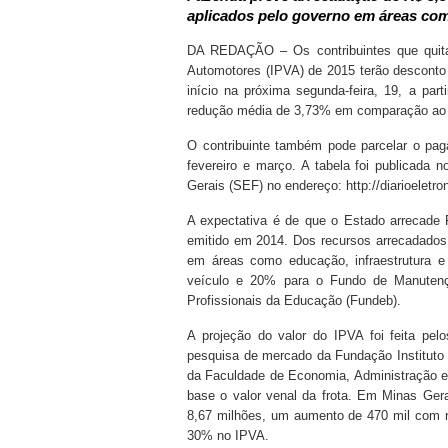
aplicados pelo governo em áreas com
DA REDAÇÃO – Os contribuintes que quita
Automotores (IPVA) de 2015 terão desconto 
início na próxima segunda-feira, 19, a par
redução média de 3,73% em comparação ao
O contribuinte também pode parcelar o pa
fevereiro e março. A tabela foi publicada 
Gerais (SEF) no endereço: http://diarioeletro
A expectativa é de que o Estado arrecade
emitido em 2014. Dos recursos arrecadados
em áreas como educação, infraestrutura 
veículo e 20% para o Fundo de Manutenç
Profissionais da Educação (Fundeb).
A projeção do valor do IPVA foi feita pe
pesquisa de mercado da Fundação Institut
da Faculdade de Economia, Administração e
base o valor venal da frota. Em Minas Gera
8,67 milhões, um aumento de 470 mil com 
30% no IPVA.