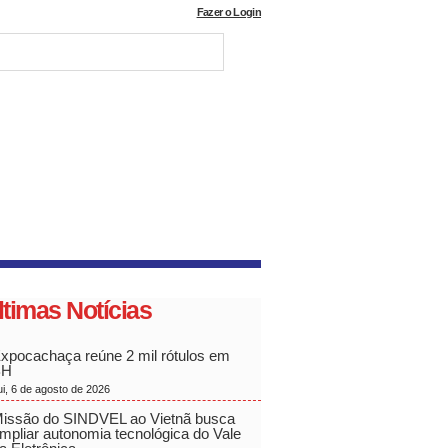
Fazer o Login
ltimas Notícias
xpocachaça reúne 2 mil rótulos em
BH
ui, 6 de agosto de 2026
issão do SINDVEL ao Vietnã busca
mpliar autonomia tecnológica do Vale