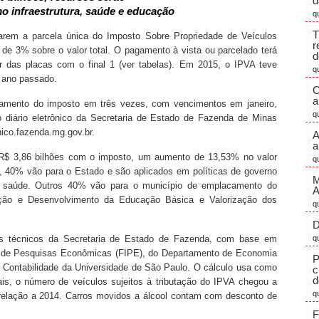
d
o infraestrutura, saúde e educação
q
T
rem a parcela única do Imposto Sobre Propriedade de Veículos
r
de 3% sobre o valor total. O pagamento à vista ou parcelado terá
d
tir das placas com o final 1 (ver tabelas). Em 2015, o IPVA teve
q
 ano passado.
C
a
gamento do imposto em três vezes, com vencimentos em janeiro,
q
no diário eletrônico da Secretaria de Estado de Fazenda de Minas
nico.fazenda.mg.gov.br.
A
a
 R$ 3,86 bilhões com o imposto, um aumento de 13,53% no valor
q
, 40% vão para o Estado e são aplicados em políticas de governo
M
e saúde. Outros 40% vão para o município de emplacamento do
ão e Desenvolvimento da Educação Básica e Valorização dos
q
D
los técnicos da Secretaria de Estado de Fazenda, com base em
q
o de Pesquisas Econômicas (FIPE), do Departamento de Economia
P
 Contabilidade da Universidade de São Paulo. O cálculo usa como
c
d
is, o número de veículos sujeitos à tributação do IPVA chegou a
q
relação a 2014. Carros movidos a álcool contam com desconto de
F