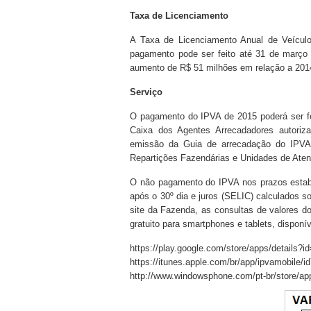
Taxa de Licenciamento
A Taxa de Licenciamento Anual de Veícul
pagamento pode ser feito até 31 de março
aumento de R$ 51 milhões em relação a 201
Serviço
O pagamento do IPVA de 2015 poderá ser fe
Caixa dos Agentes Arrecadadores autori
emissão da Guia de arrecadação do IPVA 
Repartições Fazendárias e Unidades de Aten
O não pagamento do IPVA nos prazos estabe
após o 30º dia e juros (SELIC) calculados s
site da Fazenda, as consultas de valores do
gratuito para smartphones e tablets, disponí
https://play.google.com/store/apps/details?
https://itunes.apple.com/br/app/ipvamobile
http://www.windowsphone.com/pt-br/store/a