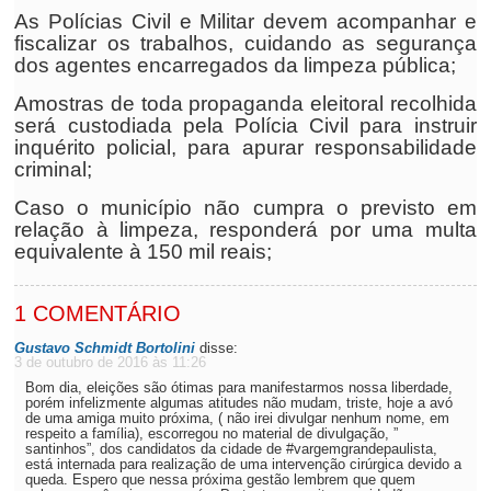
As Polícias Civil e Militar devem acompanhar e
fiscalizar os trabalhos, cuidando as segurança
dos agentes encarregados da limpeza pública;
Amostras de toda propaganda eleitoral recolhida
será custodiada pela Polícia Civil para instruir
inquérito policial, para apurar responsabilidade
criminal;
Caso o município não cumpra o previsto em
relação à limpeza, responderá por uma multa
equivalente à 150 mil reais;
1 COMENTÁRIO
Gustavo Schmidt Bortolini
disse:
3 de outubro de 2016 às 11:26
Bom dia, eleições são ótimas para manifestarmos nossa liberdade,
porém infelizmente algumas atitudes não mudam, triste, hoje a avó
de uma amiga muito próxima, ( não irei divulgar nenhum nome, em
respeito a família), escorregou no material de divulgação, ”
santinhos”, dos candidatos da cidade de #vargemgrandepaulista,
está internada para realização de uma intervenção cirúrgica devido a
queda. Espero que nessa próxima gestão lembrem que quem