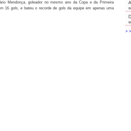
ndário Mendonça, goleador no mesmo ano da Copa e da Primeira
tem 16 gols, e bateu o recorde de gols da equipe em apenas uma
q
D
q
> >