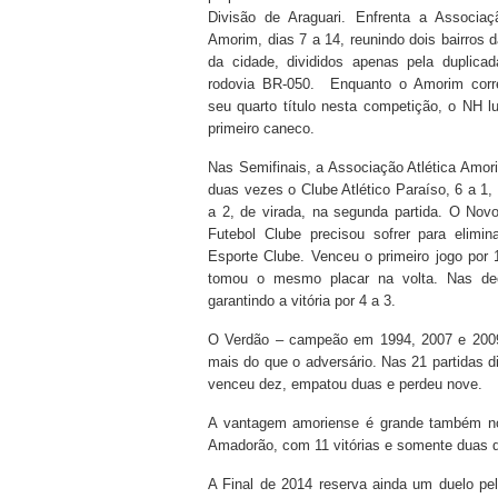
Divisão de Araguari. Enfrenta a Associaçã
Amorim, dias 7 a 14, reunindo dois bairros 
da cidade, divididos apenas pela duplicad
rodovia BR-050. Enquanto o Amorim corr
seu quarto título nesta competição, o NH l
primeiro caneco.
Nas Semifinais, a Associação Atlética Amor
duas vezes o Clube Atlético Paraíso, 6 a 1, 
a 2, de virada, na segunda partida. O Novo
Futebol Clube precisou sofrer para elimin
Esporte Clube. Venceu o primeiro jogo por 
tomou o mesmo placar na volta. Nas deci
garantindo a vitória por 4 a 3.
O Verdão – campeão em 1994, 2007 e 2009
mais do que o adversário. Nas 21 partidas
venceu dez, empatou duas e perdeu nove.
A vantagem amoriense é grande também nos
Amadorão, com 11 vitórias e somente duas d
A Final de 2014 reserva ainda um duelo pe