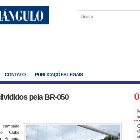
CONTATO
PUBLICAÇÕES LEGAIS
 divididos pela BR-050
Ú
M
s
C
 campeão
d
bol Clube
s
a Primeira