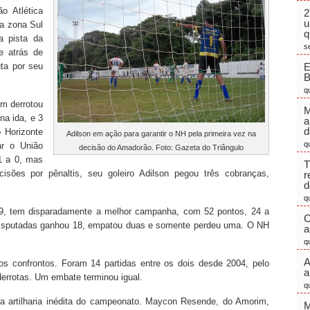
o Atlética
2
u
da zona Sul
q
a pista da
s
e atrás de
uta por seu
E
q
im derrotou
M
na ida, e 3
a
d
 Horizonte
Adilson em ação para garantir o NH pela primeira vez na
q
ar o União
decisão do Amadorão. Foto: Gazeta do Triângulo
1 a 0, mas
T
sões por pênaltis, seu goleiro Adilson pegou três cobranças,
r
d
q
, tem disparadamente a melhor campanha, com 52 pontos, 24 a
C
 disputadas ganhou 18, empatou duas e somente perdeu uma. O NH
a
q
A
 confrontos. Foram 14 partidas entre os dois desde 2004, pelo
a
errotas. Um embate terminou igual.
q
la artilharia inédita do campeonato. Maycon Resende, do Amorim,
M