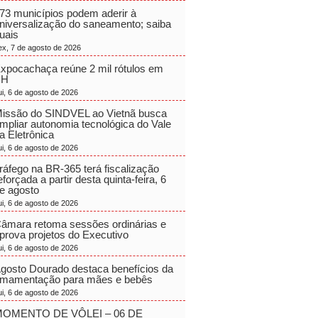
73 municípios podem aderir à
niversalização do saneamento; saiba
uais
ex, 7 de agosto de 2026
xpocachaça reúne 2 mil rótulos em
BH
ui, 6 de agosto de 2026
issão do SINDVEL ao Vietnã busca
mpliar autonomia tecnológica do Vale
a Eletrônica
ui, 6 de agosto de 2026
ráfego na BR-365 terá fiscalização
eforçada a partir desta quinta-feira, 6
e agosto
ui, 6 de agosto de 2026
âmara retoma sessões ordinárias e
prova projetos do Executivo
ui, 6 de agosto de 2026
gosto Dourado destaca benefícios da
mamentação para mães e bebês
ui, 6 de agosto de 2026
OMENTO DE VÔLEI – 06 DE