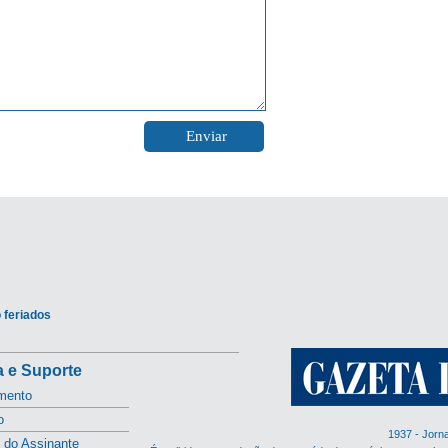
 feriados
 e Suporte
mento
o
1937 - Jorn
l do Assinante