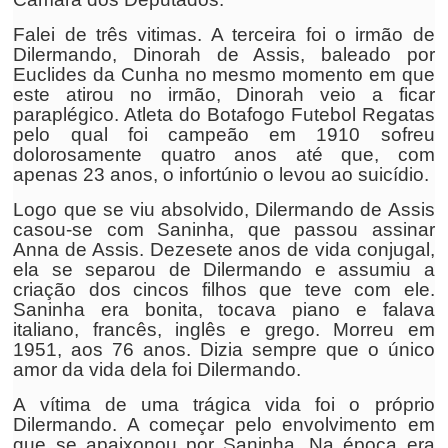
Falei de três vitimas. A terceira foi o irmão de
Dilermando, Dinorah de Assis, baleado por
Euclides da Cunha no mesmo momento em que
este atirou no irmão, Dinorah veio a ficar
paraplégico. Atleta do Botafogo Futebol Regatas
pelo qual foi campeão em 1910 sofreu
dolorosamente quatro anos até que, com
apenas 23 anos, o infortúnio o levou ao suicídio.
Logo que se viu absolvido, Dilermando de Assis
casou-se com Saninha, que passou assinar
Anna de Assis. Dezesete anos de vida conjugal,
ela se separou de Dilermando e assumiu a
criação dos cincos filhos que teve com ele.
Saninha era bonita, tocava piano e falava
italiano, francês, inglês e grego. Morreu em
1951, aos 76 anos. Dizia sempre que o único
amor da vida dela foi Dilermando.
A vítima de uma trágica vida foi o próprio
Dilermando. A começar pelo envolvimento em
que se apaixonou por Saninha. Na época era