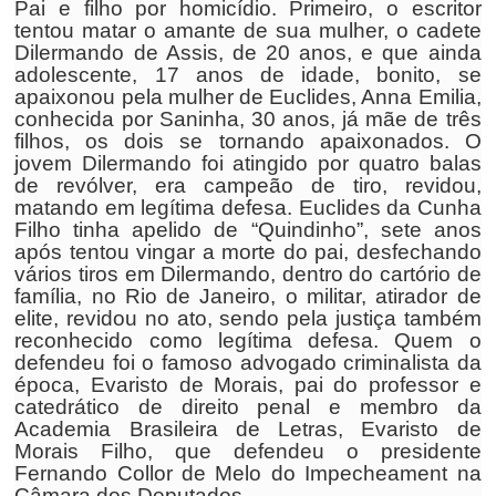
Pai e filho por homicídio. Primeiro, o escritor
tentou matar o amante de sua mulher, o cadete
Dilermando de Assis, de 20 anos, e que ainda
adolescente, 17 anos de idade, bonito, se
apaixonou pela mulher de Euclides, Anna Emilia,
conhecida por Saninha, 30 anos, já mãe de três
filhos, os dois se tornando apaixonados. O
jovem Dilermando foi atingido por quatro balas
de revólver, era campeão de tiro, revidou,
matando em legítima defesa. Euclides da Cunha
Filho tinha apelido de “Quindinho”, sete anos
após tentou vingar a morte do pai, desfechando
vários tiros em Dilermando, dentro do cartório de
família, no Rio de Janeiro, o militar, atirador de
elite, revidou no ato, sendo pela justiça também
reconhecido como legítima defesa. Quem o
defendeu foi o famoso advogado criminalista da
época, Evaristo de Morais, pai do professor e
catedrático de direito penal e membro da
Academia Brasileira de Letras, Evaristo de
Morais Filho, que defendeu o presidente
Fernando Collor de Melo do Impecheament na
Câmara dos Deputados.