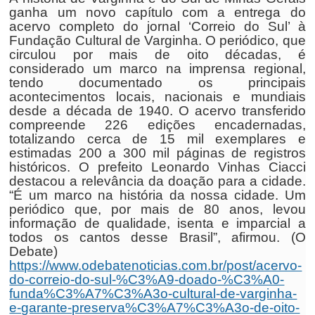
ganha um novo capítulo com a entrega do
acervo completo do jornal ‘Correio do Sul’ à
Fundação Cultural de Varginha. O periódico, que
circulou por mais de oito décadas, é
considerado um marco na imprensa regional,
tendo documentado os principais
acontecimentos locais, nacionais e mundiais
desde a década de 1940. O acervo transferido
compreende 226 edições encadernadas,
totalizando cerca de 15 mil exemplares e
estimadas 200 a 300 mil páginas de registros
históricos. O prefeito Leonardo Vinhas Ciacci
destacou a relevância da doação para a cidade.
“É um marco na história da nossa cidade. Um
periódico que, por mais de 80 anos, levou
informação de qualidade, isenta e imparcial a
todos os cantos desse Brasil”, afirmou. (O
Debate)
https://www.odebatenoticias.com.br/post/acervo-
do-correio-do-sul-%C3%A9-doado-%C3%A0-
funda%C3%A7%C3%A3o-cultural-de-varginha-
e-garante-preserva%C3%A7%C3%A3o-de-oito-