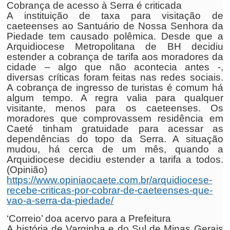
Cobrança de acesso à Serra é criticada
A instituição de taxa para visitação de
caeteenses ao Santuário de Nossa Senhora da
Piedade tem causado polêmica. Desde que a
Arquidiocese Metropolitana de BH decidiu
estender a cobrança de tarifa aos moradores da
cidade – algo que não acontecia antes -,
diversas críticas foram feitas nas redes sociais.
A cobrança de ingresso de turistas é comum há
algum tempo. A regra valia para qualquer
visitante, menos para os caeteenses. Os
moradores que comprovassem residência em
Caeté tinham gratuidade para acessar as
dependências do topo da Serra. A situação
mudou, há cerca de um mês, quando a
Arquidiocese decidiu estender a tarifa a todos.
(Opinião)
https://www.opiniaocaete.com.br/arquidiocese-
recebe-criticas-por-cobrar-de-caeteenses-que-
vao-a-serra-da-piedade/
‘Correio’ doa acervo para a Prefeitura
A história de Varginha e do Sul de Minas Gerais