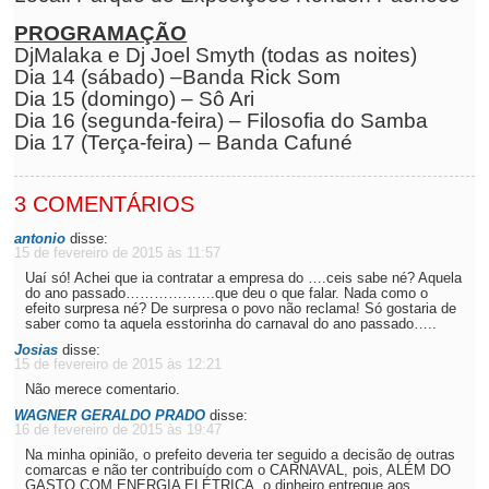
PROGRAMAÇÃO
DjMalaka e Dj Joel Smyth (todas as noites)
Dia 14 (sábado) –Banda Rick Som
Dia 15 (domingo) – Sô Ari
Dia 16 (segunda-feira) – Filosofia do Samba
Dia 17 (Terça-feira) – Banda Cafuné
3 COMENTÁRIOS
antonio
disse:
15 de fevereiro de 2015 às 11:57
Uaí só! Achei que ia contratar a empresa do ….ceis sabe né? Aquela
do ano passado……………….que deu o que falar. Nada como o
efeito surpresa né? De surpresa o povo não reclama! Só gostaria de
saber como ta aquela esstorinha do carnaval do ano passado…..
Josias
disse:
15 de fevereiro de 2015 às 12:21
Não merece comentario.
WAGNER GERALDO PRADO
disse:
16 de fevereiro de 2015 às 19:47
Na minha opinião, o prefeito deveria ter seguido a decisão de outras
comarcas e não ter contribuído com o CARNAVAL, pois, ALÉM DO
GASTO COM ENERGIA ELÉTRICA, o dinheiro entregue aos