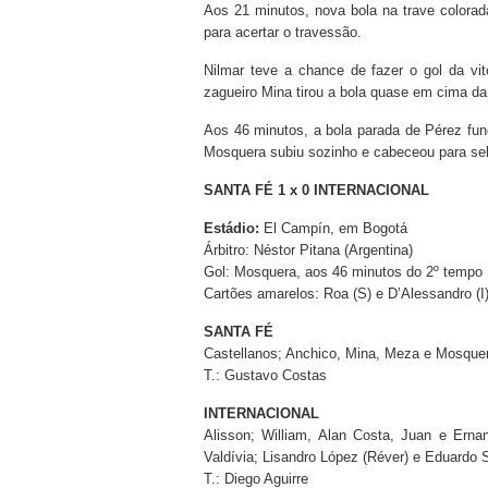
Aos 21 minutos, nova bola na trave colorad
para acertar o travessão.
Nilmar teve a chance de fazer o gol da vit
zagueiro Mina tirou a bola quase em cima da 
Aos 46 minutos, a bola parada de Pérez fu
Mosquera subiu sozinho e cabeceou para sela
SANTA FÉ 1 x 0 INTERNACIONAL
Estádio:
El Campín, em Bogotá
Árbitro:
Néstor Pitana (Argentina)
Gol:
Mosquera, aos 46 minutos do 2º tempo
Cartões amarelos:
Roa (S) e D’Alessandro (I
SANTA FÉ
Castellanos; Anchico, Mina, Meza e Mosquera
T.: Gustavo Costas
INTERNACIONAL
Alisson; William, Alan Costa, Juan e Ernan
Valdívia; Lisandro López (Réver) e Eduardo 
T.: Diego Aguirre