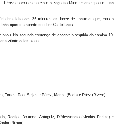
a. Pérez cobrou escanteio e o zagueiro Mina se antecipou a Juan
ória brasileira aos 35 minutos em lance de contra-ataque, mas o
linha após o atacante encobrir Castellanos.
ncionou. Na segunda cobrança de escanteio seguida do camisa 10,
r a vitória colombiana.
)
; Torres, Roa, Seijas e Pérez; Morelo (Borja) e Páez (Rivera)
do; Rodrigo Dourado, Aránguiz, D’Alessandro (Nicolás Freitas) e
Sasha (Nilmar)