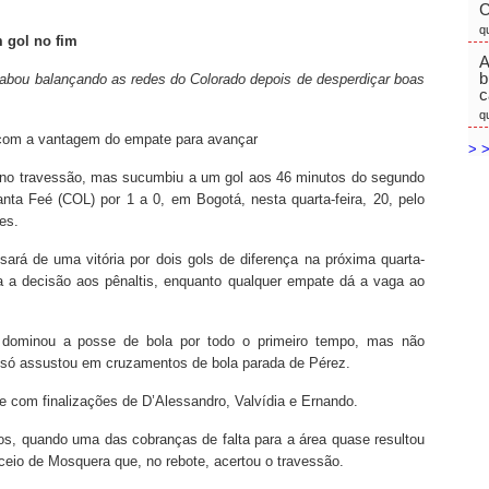
C
q
m gol no fim
A
b
cabou balançando as redes do Colorado depois de desperdiçar boas
c
q
o com a vantagem do empate para avançar
> >
as no travessão, mas sucumbiu a um gol aos 46 minutos do segundo
anta Feé (COL) por 1 a 0, em Bogotá, nesta quarta-feira, 20, pelo
es.
cisará de uma vitória por dois gols de diferença na próxima quarta-
leva a decisão aos pênaltis, enquanto qualquer empate dá a vaga ao
dominou a posse de bola por todo o primeiro tempo, mas não
o só assustou em cruzamentos de bola parada de Pérez.
ue com finalizações de D’Alessandro, Valvídia e Ernando.
s, quando uma das cobranças de falta para a área quase resultou
eio de Mosquera que, no rebote, acertou o travessão.