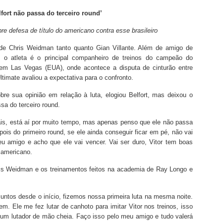
ort não passa do terceiro round’
re defesa de título do americano contra esse brasileiro
e Chris Weidman tanto quanto Gian Villante. Além de amigo de
 o atleta é o principal companheiro de treinos do campeão do
em Las Vegas (EUA), onde acontece a disputa de cinturão entre
timate avaliou a expectativa para o confronto.
bre sua opinião em relação à luta, elogiou Belfort, mas deixou o
sa do terceiro round.
emais, está aí por muito tempo, mas apenas penso que ele não passa
epois do primeiro round, se ele ainda conseguir ficar em pé, não vai
u amigo e acho que ele vai vencer. Vai ser duro, Vitor tem boas
 americano.
ris Weidman e os treinamentos feitos na academia de Ray Longo e
untos desde o início, fizemos nossa primeira luta na mesma noite.
Ele me fez lutar de canhoto para imitar Vitor nos treinos, isso
 é um lutador de mão cheia. Faço isso pelo meu amigo e tudo valerá