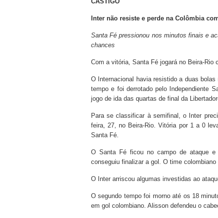
CASTIGO
Inter não resiste e perde na Colômbia co
Santa Fé pressionou nos minutos finais e a
chances
Com a vitória, Santa Fé jogará no Beira-Ri
O Internacional havia resistido a duas bol
tempo e foi derrotado pelo Independiente S
jogo de ida das quartas de final da Libertador
Para se classificar à semifinal, o Inter pre
feira, 27, no Beira-Rio. Vitória por 1 a 0 
Santa Fé.
O Santa Fé ficou no campo de ataque e 
conseguiu finalizar a gol. O time colombian
O Inter arriscou algumas investidas ao ataq
O segundo tempo foi morno até os 18 minuto
em gol colombiano. Alisson defendeu o cabec