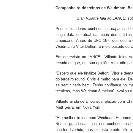
Companheiro de treinos de Weidman: ‘Belf
Gian Villante fala ao LANCE! sob
Poucos lutadores conhecem a capacidade d
longa data do atual campeão dos médios,
americano. Antes do UFC 187, que ocorre 
Weidman e Vitor Belfort, o meio-pesado do Ul
Em entrevista ao LANCE!, Villante falou so
recado de que, em sua opinião, Vitor não pas
“Espero que ele finalize Belfort. Vitor é d
do terceiro round. Chris é muito para ele. D
se sentir nada bem. Tenho confiança no me
técnicas, mas Weidman é melhor”, avaliou o
Villante ainda detalhou sua relação com Ch
Matt Serra, em Nova York.
“É o melhor treinar com Weidman. Estamos j
Somos grandes amigos, nos conhecemos bem. 
não foi divertido, mas ele está pronto. Ele