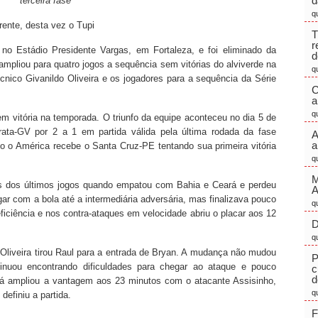
d
terceira fase
q
frente, desta vez o Tupi
T
r
no Estádio Presidente Vargas, em Fortaleza, e foi eliminado da
d
 ampliou para quatro jogos a sequência sem vitórias do alviverde na
q
nico Givanildo Oliveira e os jogadores para a sequência da Série
C
a
q
m vitória na temporada. O triunfo da equipe aconteceu no dia 5 de
rata-GV por 2 a 1 em partida válida pela última rodada da fase
A
a
do o América recebe o Santa Cruz-PE tentando sua primeira vitória
q
M
as dos últimos jogos quando empatou com Bahia e Ceará e perdeu
r com a bola até a intermediária adversária, mas finalizava pouco
q
ficiência e nos contra-ataques em velocidade abriu o placar aos 12
D
q
 Oliveira tirou Raul para a entrada de Bryan. A mudança não mudou
P
inuou encontrando dificuldades para chegar ao ataque e pouco
c
d
ará ampliou a vantagem aos 23 minutos com o atacante Assisinho,
q
definiu a partida.
F