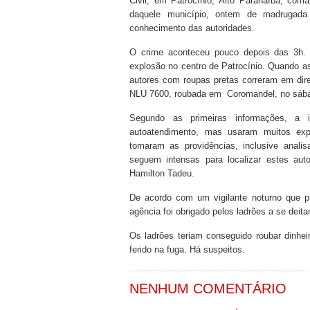
Civil, em Patrocínio, Alto Paranaíba, co
daquele município, ontem de madrugada.
conhecimento das autoridades.
O crime aconteceu pouco depois das 3h. V
explosão no centro de Patrocínio. Quando as
autores com roupas pretas correram em dir
NLU 7600, roubada em Coromandel, no sába
Segundo as primeiras informações, a 
autoatendimento, mas usaram muitos exp
tomaram as providências, inclusive anali
seguem intensas para localizar estes aut
Hamilton Tadeu.
De acordo com um vigilante noturno que p
agência foi obrigado pelos ladrões a se deita
Os ladrões teriam conseguido roubar dinhei
ferido na fuga. Há suspeitos.
NENHUM COMENTÁRIO