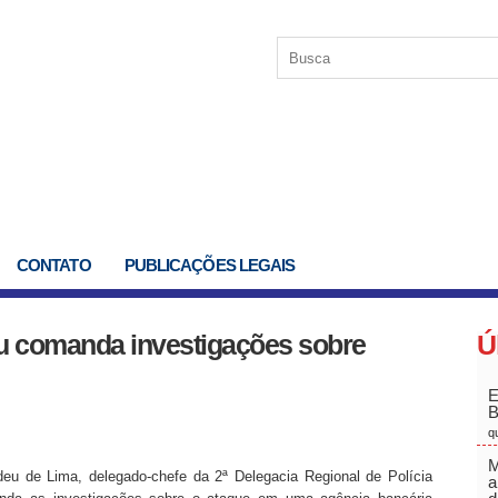
CONTATO
PUBLICAÇÕES LEGAIS
u comanda investigações sobre
Ú
E
q
M
 de Lima, delegado-chefe da 2ª Delegacia Regional de Polícia
a