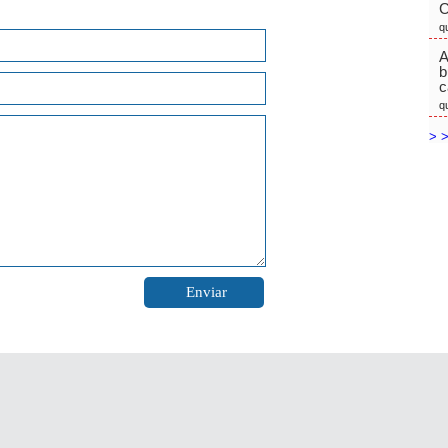
C
q
A
b
c
q
> >