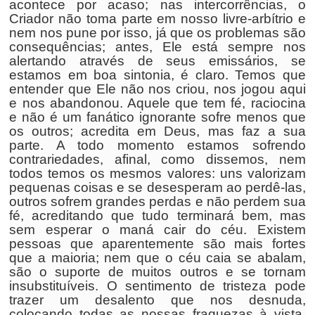
acontece por acaso; nas intercorrências, o
Criador não toma parte em nosso livre-arbítrio e
nem nos pune por isso, já que os problemas são
consequências; antes, Ele está sempre nos
alertando através de seus emissários, se
estamos em boa sintonia, é claro. Temos que
entender que Ele não nos criou, nos jogou aqui
e nos abandonou. Aquele que tem fé, raciocina
e não é um fanático ignorante sofre menos que
os outros; acredita em Deus, mas faz a sua
parte. A todo momento estamos sofrendo
contrariedades, afinal, como dissemos, nem
todos temos os mesmos valores: uns valorizam
pequenas coisas e se desesperam ao perdê-las,
outros sofrem grandes perdas e não perdem sua
fé, acreditando que tudo terminará bem, mas
sem esperar o maná cair do céu. Existem
pessoas que aparentemente são mais fortes
que a maioria; nem que o céu caia se abalam,
são o suporte de muitos outros e se tornam
insubstituíveis. O sentimento de tristeza pode
trazer um desalento que nos desnuda,
colocando todas as nossas fraquezas à vista.