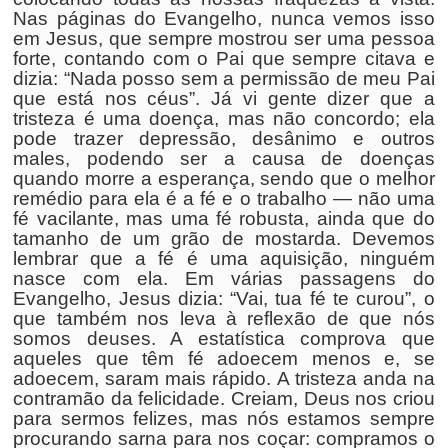
Nas páginas do Evangelho, nunca vemos isso
em Jesus, que sempre mostrou ser uma pessoa
forte, contando com o Pai que sempre citava e
dizia: “Nada posso sem a permissão de meu Pai
que está nos céus”. Já vi gente dizer que a
tristeza é uma doença, mas não concordo; ela
pode trazer depressão, desânimo e outros
males, podendo ser a causa de doenças
quando morre a esperança, sendo que o melhor
remédio para ela é a fé e o trabalho — não uma
fé vacilante, mas uma fé robusta, ainda que do
tamanho de um grão de mostarda. Devemos
lembrar que a fé é uma aquisição, ninguém
nasce com ela. Em várias passagens do
Evangelho, Jesus dizia: “Vai, tua fé te curou”, o
que também nos leva à reflexão de que nós
somos deuses. A estatística comprova que
aqueles que têm fé adoecem menos e, se
adoecem, saram mais rápido. A tristeza anda na
contramão da felicidade. Creiam, Deus nos criou
para sermos felizes, mas nós estamos sempre
procurando sarna para nos coçar: compramos o